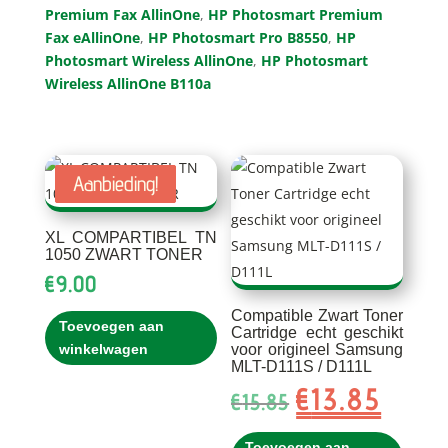
Premium Fax AllinOne
,
HP Photosmart Premium
Fax eAllinOne
,
HP Photosmart Pro B8550
,
HP
Photosmart Wireless AllinOne
,
HP Photosmart
Wireless AllinOne B110a
Aanbieding!
Aanbieding!
Aanbieding!
XL COMPARTIBEL TN
1050 ZWART TONER
€
9.00
Compatible Zwart Toner
Toevoegen aan
Cartridge echt geschikt
voor origineel Samsung
winkelwagen
MLT-D111S / D111L
€
13.85
Oorspronkelijke
Huidig
€
15.85
prijs
prijs
was:
is:
Toevoegen aan