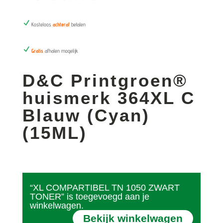
N
Kosteloos
achteraf
betalen
N
Gratis
afhalen mogelijk
D&C Printgroen®
huismerk 364XL C
Blauw (Cyan)
(15ML)
“XL COMPARTIBEL TN 1050 ZWART
TONER” is toegevoegd aan je
winkelwagen.
Bekijk winkelwagen