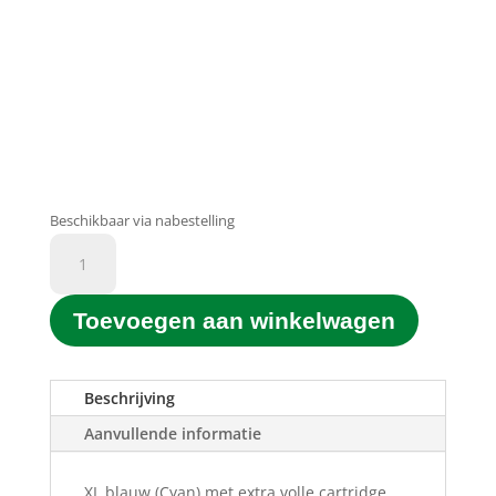
Beschikbaar via nabestelling
D&C
Printgroen®
huismerk
Toevoegen aan winkelwagen
364XL
C
Blauw
(Cyan)
Beschrijving
(15ML)
Aanvullende informatie
aantal
XL blauw (Cyan) met extra volle cartridge