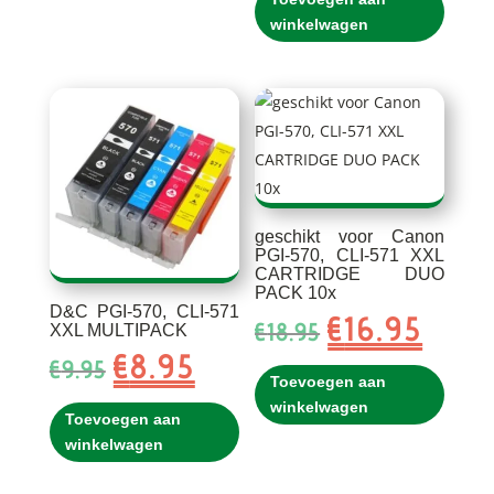
€15.85.
€13.85.
winkelwagen
geschikt voor Canon
PGI-570, CLI-571 XXL
CARTRIDGE DUO
PACK 10x
D&C PGI-570, CLI-571
€
16.95
Oorspronkelijke
Huidig
€
18.95
XXL MULTIPACK
prijs
prijs
€
8.95
Oorspronkelijke
Huidige
€
9.95
was:
is:
Toevoegen aan
prijs
prijs
€18.95.
€16.95.
winkelwagen
was:
is:
Toevoegen aan
€9.95.
€8.95.
winkelwagen