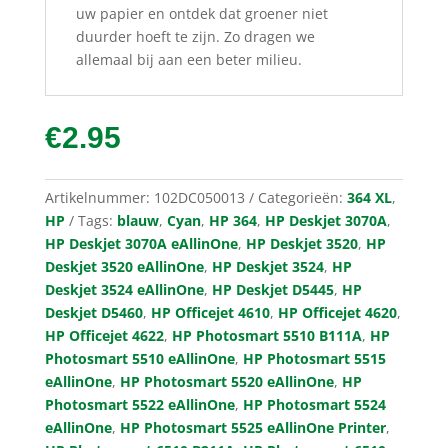
uw papier en ontdek dat groener niet
duurder hoeft te zijn. Zo dragen we
allemaal bij aan een beter milieu.
€
2.95
Artikelnummer:
102DC050013
Categorieën:
364 XL
,
HP
Tags:
blauw
,
Cyan
,
HP 364
,
HP Deskjet 3070A
,
HP Deskjet 3070A eAllinOne
,
HP Deskjet 3520
,
HP
Deskjet 3520 eAllinOne
,
HP Deskjet 3524
,
HP
Deskjet 3524 eAllinOne
,
HP Deskjet D5445
,
HP
Deskjet D5460
,
HP Officejet 4610
,
HP Officejet 4620
,
HP Officejet 4622
,
HP Photosmart 5510 B111A
,
HP
Photosmart 5510 eAllinOne
,
HP Photosmart 5515
eAllinOne
,
HP Photosmart 5520 eAllinOne
,
HP
Photosmart 5522 eAllinOne
,
HP Photosmart 5524
eAllinOne
,
HP Photosmart 5525 eAllinOne Printer
,