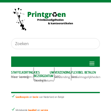
STAFFELKORTING
KIES UW
VERZENDING
FLEXIBEL BETALEN
BEZORGDATUM
Meer bestellen / meer korting
DPD Verzending
Veel betaalmogelijkheden
Flexibele bezorgdatums
N
Goedkoopste
en
beste
van Nederland en België
N
Uitstekende
kwaliteit
en
service