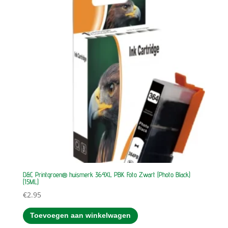
D&C Printgroen® huismerk 364XL PBK Foto Zwart (Photo Black)
(15ML)
€
2.95
Toevoegen aan winkelwagen