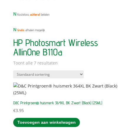
N
Kosteloos
achteraf
betalen
N
Gratis
afhalen mogelijk
HP Photosmart Wireless
AllinOne B110a
Toont alle 7 resultaten
D&C Printgroen® huismerk 364XL BK Zwart (Black) (25ML)
€
3.95
Toevoegen aan winkelwagen