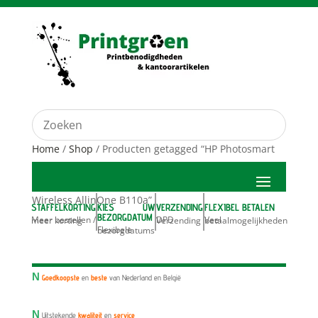
Home
/
Shop
/ Producten getagged “HP Photosmart
Wireless AllinOne B110a”
STAFFELKORTING
KIES UW
VERZENDING
FLEXIBEL BETALEN
BEZORGDATUM
Meer bestellen / meer korting
DPD Verzending
Veel betaalmogelijkheden
Flexibele bezorgdatums
N
Goedkoopste
en
beste
van Nederland en België
N
Uitstekende
kwaliteit
en
service