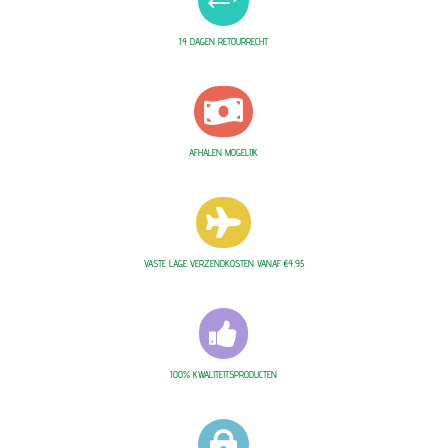
+
14 DAGEN RETOURRECHT

AFHALEN MOGELIJK

VASTE LAGE VERZENDKOSTEN VANAF €4,95

100% KWALITEITSPRODUCTEN
