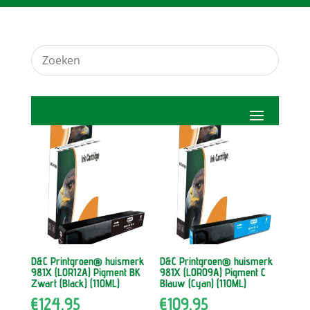
D&C Printgroen® huismerk
D&C Printgroen® huismerk
981X (L0R12A) Pigment BK
981X (L0R09A) Pigment C
Zwart (Black) (110ML)
Blauw (Cyan) (110ML)
€
124.95
€
109.95