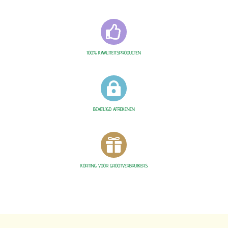

100% KWALITEITSPRODUCTEN

BEVEILIGD AFREKENEN

KORTING VOOR GROOTVERBRUIKERS