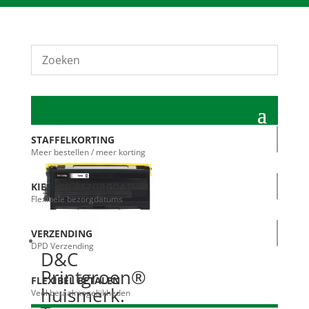
STAFFELKORTING
Meer bestellen / meer korting
KIES UW BEZORGDATUM
Flexibele bezorgdatums
VERZENDING
DPD Verzending
D&C
Printgroen®
FLEXIBEL BETALEN
huismerk.
Veel betaalmogelijkheden