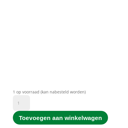
1 op voorraad (kan nabesteld worden)
D&C
Printgroen®
huismerk.
Toevoegen aan winkelwagen
Toner
TN2000