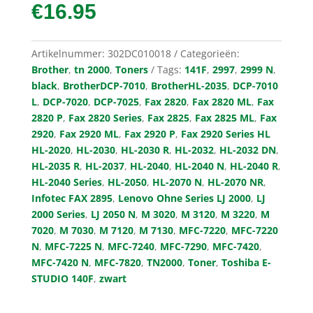
€
16.95
Artikelnummer:
302DC010018
Categorieën:
Brother
,
tn 2000
,
Toners
Tags:
141F
,
2997
,
2999 N
,
black
,
BrotherDCP-7010
,
BrotherHL-2035
,
DCP-7010
L
,
DCP-7020
,
DCP-7025
,
Fax 2820
,
Fax 2820 ML
,
Fax
2820 P
,
Fax 2820 Series
,
Fax 2825
,
Fax 2825 ML
,
Fax
2920
,
Fax 2920 ML
,
Fax 2920 P
,
Fax 2920 Series HL
HL-2020
,
HL-2030
,
HL-2030 R
,
HL-2032
,
HL-2032 DN
,
HL-2035 R
,
HL-2037
,
HL-2040
,
HL-2040 N
,
HL-2040 R
,
HL-2040 Series
,
HL-2050
,
HL-2070 N
,
HL-2070 NR
,
Infotec FAX 2895
,
Lenovo Ohne Series LJ 2000
,
LJ
2000 Series
,
LJ 2050 N
,
M 3020
,
M 3120
,
M 3220
,
M
7020
,
M 7030
,
M 7120
,
M 7130
,
MFC-7220
,
MFC-7220
N
,
MFC-7225 N
,
MFC-7240
,
MFC-7290
,
MFC-7420
,
MFC-7420 N
,
MFC-7820
,
TN2000
,
Toner
,
Toshiba E-
STUDIO 140F
,
zwart