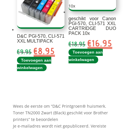
geschikt voor Canon
PGI-570, CLI-571 XXL
CARTRIDGE DUO
PACK 10x
D&C PGI-570, CLI-571
€
16.95
Oorspronkelijk
Huidi
XXL MULTIPACK
€
18.95
prijs
prijs
€
8.95
Oorspronkelijke
Huidige
€
9.95
Toevoegen aan
was:
is:
prijs
prijs
winkelwagen
Toevoegen aan
€18.95.
€16.95
was:
is:
winkelwagen
€9.95.
€8.95.
Wees de eerste om “D&C Printgroen® huismerk.
Toner TN2000 Zwart (Black) geschikt voor Brother
printers” te beoordelen
Je e-mailadres wordt niet gepubliceerd.
Vereiste