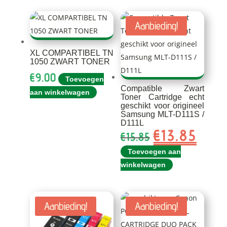
Aanbieding!
XL COMPARTIBEL TN
1050 ZWART TONER
€
9.00
Toevoegen
Compatible Zwart
aan winkelwagen
Toner Cartridge echt
geschikt voor origineel
Samsung MLT-D111S /
D111L
€
13.85
Oorspronkelijk
Huidig
€
15.85
prijs
prijs
Toevoegen aan
was:
is:
winkelwagen
€15.85.
€13.85
Aanbieding!
Aanbieding!