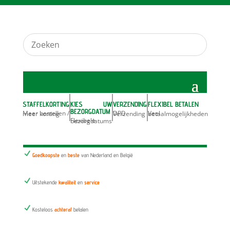
STAFFELKORTING
KIES UW
VERZENDING
FLEXIBEL BETALEN
BEZORGDATUM
Meer bestellen / meer korting
DPD Verzending
Veel betaalmogelijkheden
Flexibele bezorgdatums
N
Goedkoopste
en
beste
van Nederland en België
N
Uitstekende
kwaliteit
en
service
N
Kosteloos
achteraf
betalen