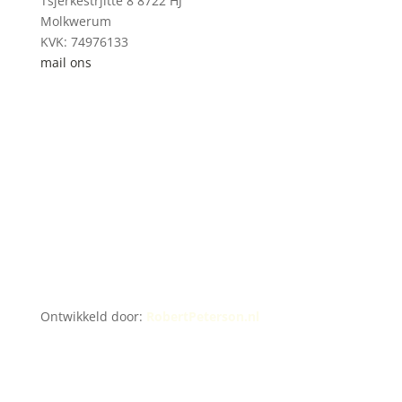
Tsjerkestrjitte 8 8722 HJ
Molkwerum
KVK: 74976133
mail ons
Ontwikkeld door:
RobertPeterson.nl