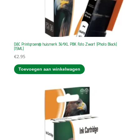
D&C Printgroen® huismerk 364XL PBK Foto Zwart (Photo Black)
(15ML)
€
2.95
Toevoegen aan winkelwagen