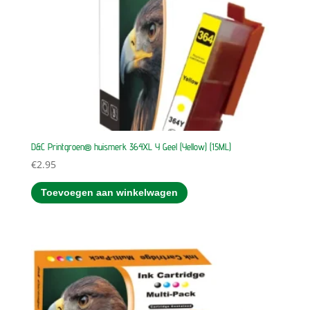
D&C Printgroen® huismerk 364XL Y Geel (Yellow) (15ML)
€
2.95
Toevoegen aan winkelwagen