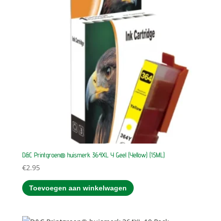
D&C Printgroen® huismerk 364XL Y Geel (Yellow) (15ML)
€
2.95
Toevoegen aan winkelwagen