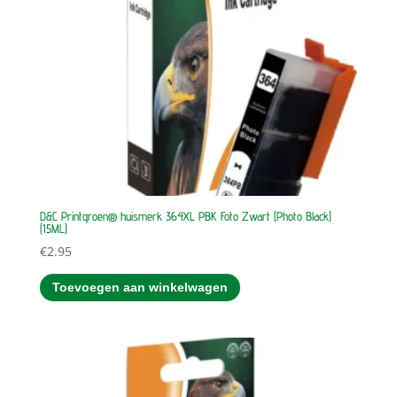
D&C Printgroen® huismerk 364XL PBK Foto Zwart (Photo Black)
(15ML)
€
2.95
Toevoegen aan winkelwagen