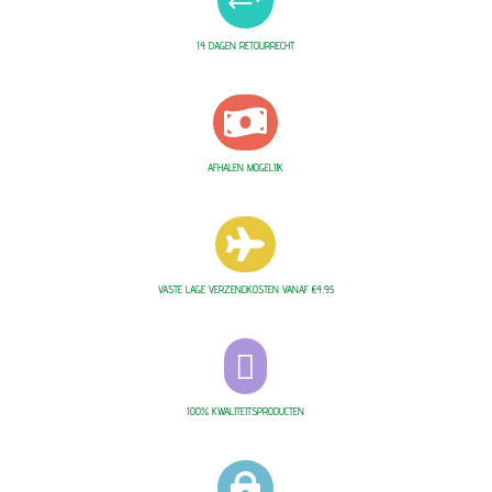
+
14 DAGEN RETOURRECHT

AFHALEN MOGELIJK

VASTE LAGE VERZENDKOSTEN VANAF €4,95

100% KWALITEITSPRODUCTEN
