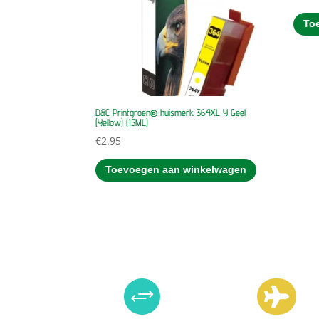
To
D&C Printgroen® huismerk 364XL Y Geel
(Yellow) (15ML)
€
2.95
Toevoegen aan winkelwagen
+
