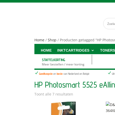
Home
/
Shop
/ Producten getagged “HP Photosm
HOME
INKTCARTRIDGES
TONER
STAFFELKORTING
Meer bestellen / meer korting
N
N
Goedkoopste
en
beste
van Nederland en België
Ui
HP Photosmart 5525 eAllin
Toont alle 7 resultaten