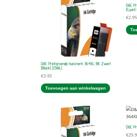
D&C Pr
(Cyan) 
€
2.9
To
D&C Printgroen® huismerk 364XL BK Zwart
(Black) (25ML)
€
3.95
Toevoegen aan winkelwagen
D&C Pr
€
29.