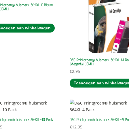
intgroen® huismerk 364XL C Blauw
(15ML)
5
evoegen aan winkelwagen
D&C Printgroen® huismerk 364XL M Ro
(Magenta) (15ML)
€
2.95
Toevoegen aan winkelwage
intgroen® huismerk 364XL-10 Pack
D&C Printgroen® huismerk 364XL-4 Pa
95
€
12.95