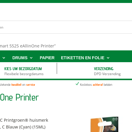
art 5525 eAllinOne Printer”
S
DRUMS
PAPIER
ETIKETTEN EN FOLIE
KIES UW BEZORGDATUM
VERZENDING
Flexibele bezorgdatums
DPD Verzending
N
tstekende
kwaliteit
en
service
Kosteloos
achteraf
betalen
One Printer