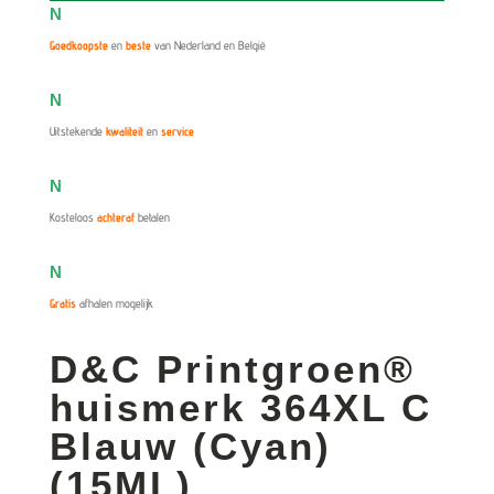
N
Goedkoopste
en
beste
van Nederland en België
N
Uitstekende
kwaliteit
en
service
N
Kosteloos
achteraf
betalen
N
Gratis
afhalen mogelijk
D&C Printgroen®
huismerk 364XL C
Blauw (Cyan)
(15ML)