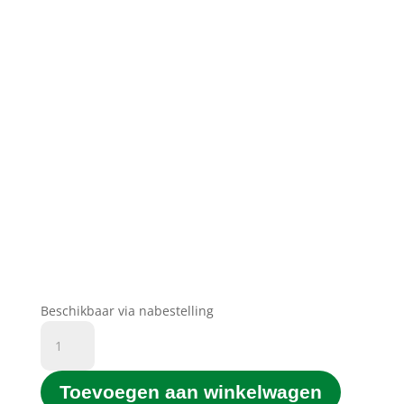
Beschikbaar via nabestelling
D&C
Printgroen®
huismerk
Toevoegen aan winkelwagen
364XL