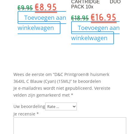
CARTRIDGE DUO
€
8.95
Oorspronkelijke
Huidige
€
9.95
PACK 10x
prijs
prijs
€
16.95
Oorspronkelijk
Huidi
Toevoegen aan
€
18.95
was:
is:
prijs
prijs
winkelwagen
Toevoegen aan
€9.95.
€8.95.
was:
is:
winkelwagen
€18.95.
€16.95
Wees de eerste om “D&C Printgroen® huismerk
364XL C Blauw (Cyan) (15ML)” te beoordelen
Je e-mailadres wordt niet gepubliceerd.
Vereiste
velden zijn gemarkeerd met
*
Uw beoordeling
Je recensie
*