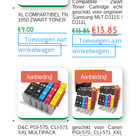
Compatible Zwart
Toner Cartridge echt
geschikt voor origineel
XL COMPARTIBEL TN
Samsung MLT-D111S /
1050 ZWART TONER
D111L
€
13.85
Oorspronkelijk
Huidig
€
9.00
€
15.85
prijs
prijs
Toevoegen aan
Toevoegen aan
was:
is:
winkelwagen
winkelwagen
€15.85.
€13.85
Aanbieding!
Aanbieding!
D&C PGI-570, CLI-571
geschikt voor Canon
XXL MULTIPACK
PGI-570, CLI-571 XXL