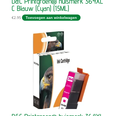
D&C Printgroen® huismerk 364XL
C Blauw (Cyan) (15ML)
€
2.95
Toevoegen aan winkelwagen