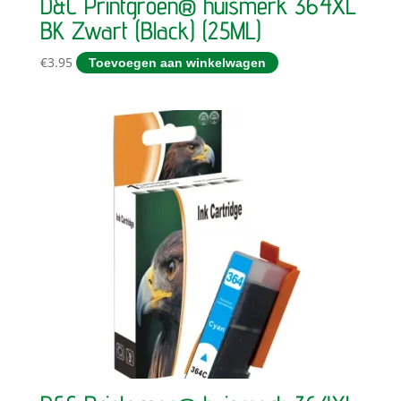
D&C Printgroen® huismerk 364XL
BK Zwart (Black) (25ML)
€
3.95
Toevoegen aan winkelwagen