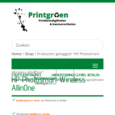
Home
/
Shop
/ Producten getagged “HP Photosmart
Wireless AllinOne”
STAFFELKORTING
KIES UW
VERZENDING
FLEXIBEL BETALEN
HP Photosmart Wireless
BEZORGDATUM
Meer bestellen / meer korting
DPD Verzending
Veel betaalmogelijkheden
Flexibele bezorgdatums
AllinOne
N
Goedkoopste
en
beste
van Nederland en België
N
Uitstekende
kwaliteit
en
service