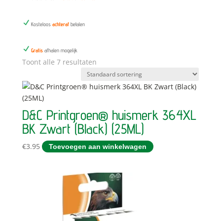
N
Kosteloos
achteraf
betalen
N
Gratis
afhalen mogelijk
Toont alle 7 resultaten
D&C Printgroen® huismerk 364XL
BK Zwart (Black) (25ML)
€
3.95
Toevoegen aan winkelwagen