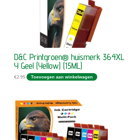
D&C Printgroen® huismerk 364XL
Y Geel (Yellow) (15ML)
€
2.95
Toevoegen aan winkelwagen