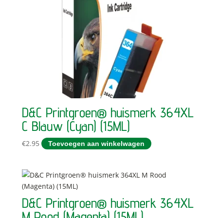
D&C Printgroen® huismerk 364XL
C Blauw (Cyan) (15ML)
€
2.95
Toevoegen aan winkelwagen
D&C Printgroen® huismerk 364XL
M Rood (Magenta) (15ML)