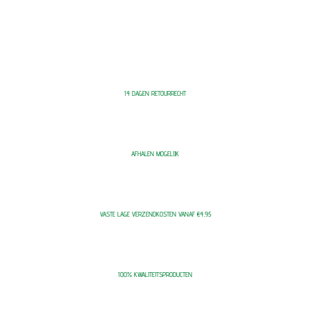
14 DAGEN RETOURRECHT
AFHALEN MOGELIJK
VASTE LAGE VERZENDKOSTEN VANAF €4,95
100% KWALITEITSPRODUCTEN