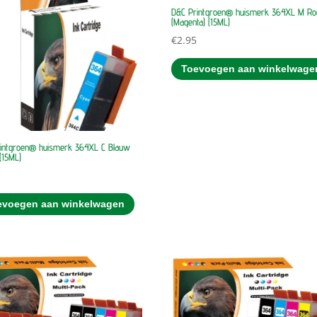
D&C Printgroen® huismerk 364XL M Ro
(Magenta) (15ML)
€
2.95
Toevoegen aan winkelwage
intgroen® huismerk 364XL C Blauw
(15ML)
5
evoegen aan winkelwagen