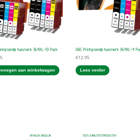
intgroen® huismerk 364XL-10 Pack
D&C Printgroen® huismerk 364XL-4 Pa
95
€
12.95
evoegen aan winkelwagen
Lees verder
AFHALEN MOGELIJK
100% KWALITEITSPRODUCTEN