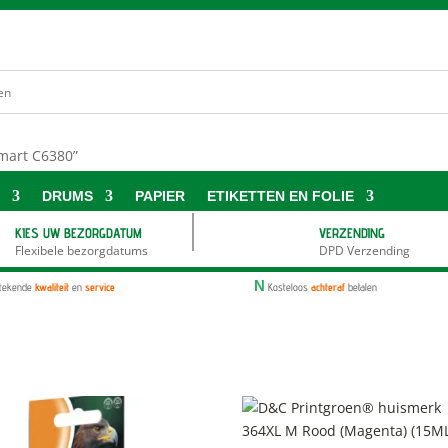
mart C6380”
S
DRUMS
PAPIER
ETIKETTEN EN FOLIE
KIES UW BEZORGDATUM
VERZENDING
Flexibele bezorgdatums
DPD Verzending
N
stekende
kwaliteit
en
service
Kosteloos
achteraf
betalen