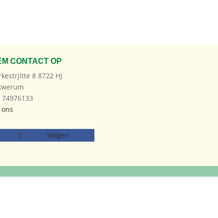
EM CONTACT OP
rkestrjitte 8 8722 HJ
kwerum
: 74976133
 ons
Volgen