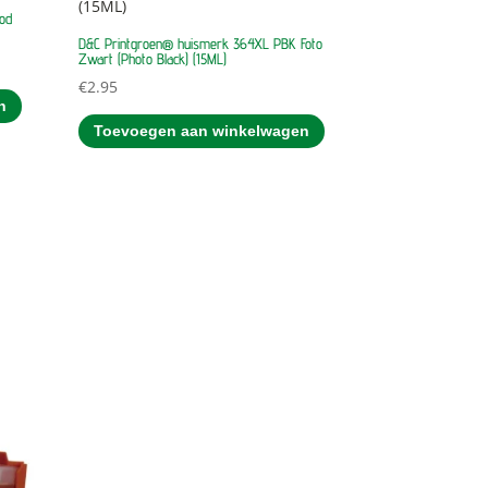
od
D&C Printgroen® huismerk 364XL PBK Foto
Zwart (Photo Black) (15ML)
€
2.95
n
Toevoegen aan winkelwagen