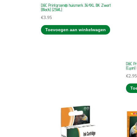
D&C Printgroen® huismerk 364XL BK Zwart
(Black) (25ML)
€
3.95
Toevoegen aan winkelwagen
D&C Pr
(Cyan) 
€
2.9
To