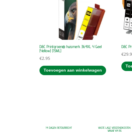
D&C Printgroen® huismerk 364XL Y Geel
D&C Pr
(Yellow) (15ML)
€
29.
€
2.95
To
Toevoegen aan winkelwagen
14 DAGEN RETOURRECHT
VASTE LAGE VERZENDKOSTEN
VANAF €4,95