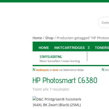
Home
/
Shop
/ Producten getagged “HP Photos
HOME
INKTCARTRIDGES
TONER
STAFFELKORTING
Meer bestellen / meer korting
N
N
Goedkoopste
en
beste
van Nederland en België
Uit
HP Photosmart C6380
Toont alle 7 resultaten