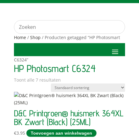
Home
/
Shop
/ Producten getagged “HP Photosmart
C6324”
HP Photosmart C6324
Toont alle 7 resultaten
D&C Printgroen® huismerk 364XL
BK Zwart (Black) (25ML)
€
3.95
Toevoegen aan winkelwagen