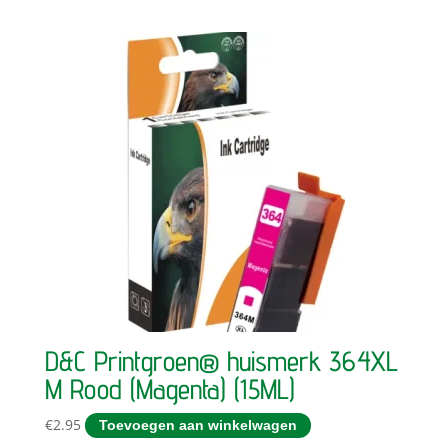
D&C Printgroen® huismerk 364XL
M Rood (Magenta) (15ML)
€
2.95
Toevoegen aan winkelwagen