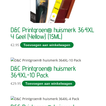
D&C Printgroen® huismerk 364XL
Y Geel (Yellow) (15ML)
€
2.95
Toevoegen aan winkelwagen
D&C Printgroen® huismerk
364XL-10 Pack
€
29.95
Toevoegen aan winkelwagen