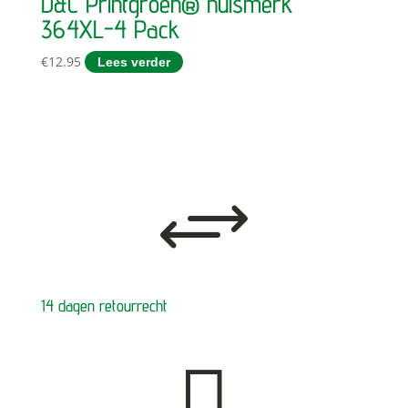
D&C Printgroen® huismerk
364XL-4 Pack
€
12.95
Lees verder
+
14 dagen retourrecht
