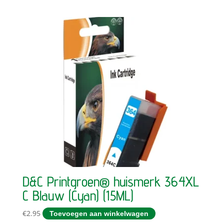
D&C Printgroen® huismerk 364XL
C Blauw (Cyan) (15ML)
€
2.95
Toevoegen aan winkelwagen