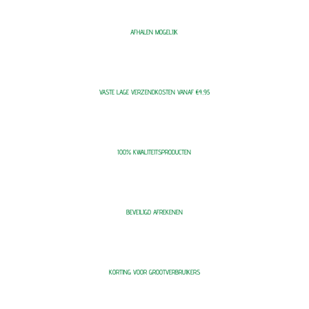
AFHALEN MOGELIJK
VASTE LAGE VERZENDKOSTEN VANAF €4,95
100% KWALITEITSPRODUCTEN
BEVEILIGD AFREKENEN
KORTING VOOR GROOTVERBRUIKERS