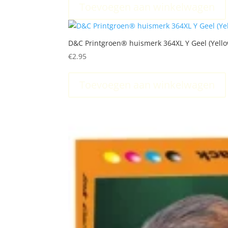
Toevoegen aan winkelwagen
D&C Printgroen® huismerk 364XL Y Geel (Yello
€
2.95
Toevoegen aan winkelwagen