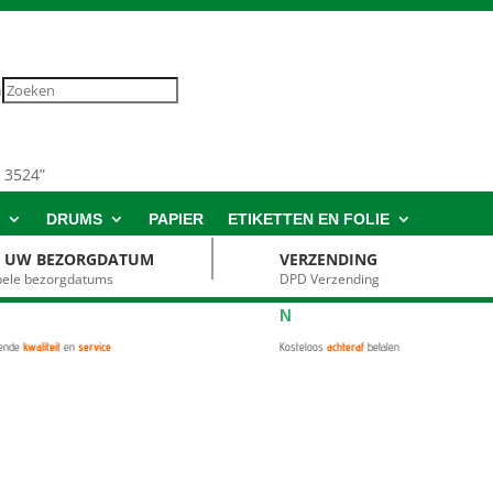
n
 3524”
S
DRUMS
PAPIER
ETIKETTEN EN FOLIE
S UW BEZORGDATUM
VERZENDING
ibele bezorgdatums
DPD Verzending
N
kende
kwaliteit
en
service
Kosteloos
achteraf
betalen