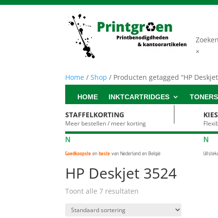
Zoeke
×
Home
/
Shop
/ Producten getagged “HP Deskjet
HOME
INKTCARTRIDGES
TONER
STAFFELKORTING
KIE
Meer bestellen / meer korting
Flex
N
N
Goedkoopste
en
beste
van Nederland en België
Uitste
HP Deskjet 3524
Toont alle 7 resultaten