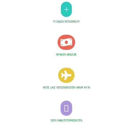
+
14 DAGEN RETOURRECHT

AFHALEN MOGELIJK

VASTE LAGE VERZENDKOSTEN VANAF €4,95

100% KWALITEITSPRODUCTEN