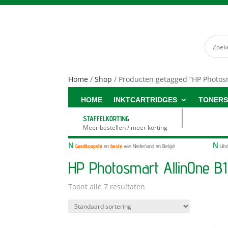
Home
/
Shop
/ Producten getagged “HP Photos
HOME
INKTCARTRIDGES
TONER
STAFFELKORTING
Meer bestellen / meer korting
N
N
Goedkoopste
en
beste
van Nederland en België
Uit
HP Photosmart AllinOne B
Toont alle 7 resultaten