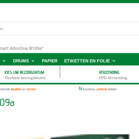
mart AllinOne B109a”
S
DRUMS
PAPIER
ETIKETTEN EN FOLIE
KIES UW BEZORGDATUM
VERZENDING
Flexibele bezorgdatums
DPD Verzending
N
stekende
kwaliteit
en
service
Kosteloos
achteraf
betalen
109a