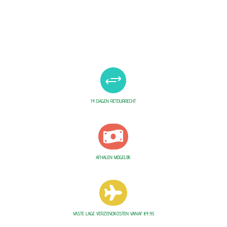
+
14 DAGEN RETOURRECHT

AFHALEN MOGELIJK

VASTE LAGE VERZENDKOSTEN VANAF €4,95