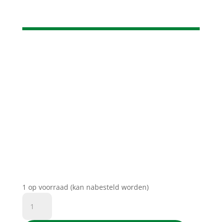
1 op voorraad (kan nabesteld worden)
D&C
Printgroen®
huismerk