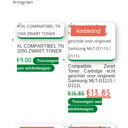
Printgroen
Aanbieding!
XL COMPARTIBEL TN
1050 ZWART TONER
€
9.00
Toevoegen
Compatible Zwart
aan winkelwagen
Toner Cartridge echt
geschikt voor origineel
Samsung MLT-D111S /
D111L
€
13.85
Oorspronkelijk
Huidig
€
15.85
prijs
prijs
Toevoegen aan
was:
is:
winkelwagen
€15.85.
€13.85