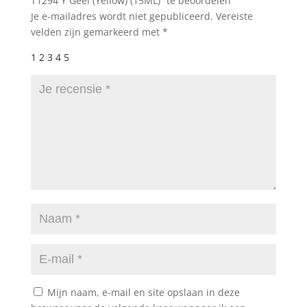
T1294 Y Geel (Yellow) (15ML)” te beoordelen
Je e-mailadres wordt niet gepubliceerd.
Vereiste
velden zijn gemarkeerd met
*
1
2
3
4
5
Mijn naam, e-mail en site opslaan in deze