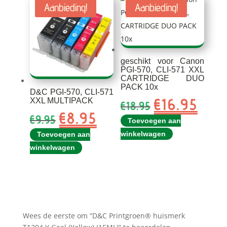
Aanbieding!
Aanbieding!
geschikt voor Canon
PGI-570, CLI-571 XXL
CARTRIDGE DUO
PACK 10x
D&C PGI-570, CLI-571
€
16.95
Oorspronkelijk
Huidi
XXL MULTIPACK
€
18.95
prijs
prijs
€
8.95
Oorspronkelijke
Huidige
€
9.95
Toevoegen aan
was:
is:
prijs
prijs
winkelwagen
Toevoegen aan
€18.95.
€16.95
was:
is:
winkelwagen
€9.95.
€8.95.
Wees de eerste om “D&C Printgroen® huismerk