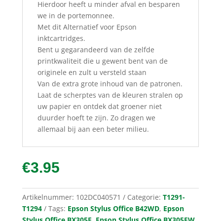
Hierdoor heeft u minder afval en besparen
we in de portemonnee.
Met dit Alternatief voor Epson
inktcartridges.
Bent u gegarandeerd van de zelfde
printkwaliteit die u gewent bent van de
originele en zult u versteld staan
Van de extra grote inhoud van de patronen.
Laat de scherptes van de kleuren stralen op
uw papier en ontdek dat groener niet
duurder hoeft te zijn. Zo dragen we
allemaal bij aan een beter milieu.
€
3.95
Artikelnummer:
102DC040571
Categorie:
T1291-
T1294
Tags:
Epson Stylus Office B42WD
,
Epson
Stylus Office BX305F
,
Epson Stylus Office BX305FW
,