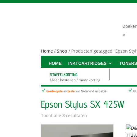
Zoeke
×
Home
/
Shop
/ Producten getagged “Epson Sty
HOME
INKTCARTRIDGES
TONER
STAFFELKORTING
Meer bestellen / meer korting
N
N
Goedkoopste
en
beste
van Nederland en België
Ui
Epson Stylus SX 425W
Toont alle 8 resultaten