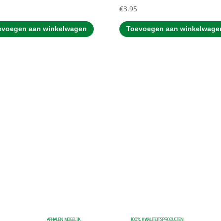
5
€
3.95
evoegen aan winkelwagen
Toevoegen aan winkelwage
AFHALEN MOGELIJK
100% KWALITEITSPRODUCTEN