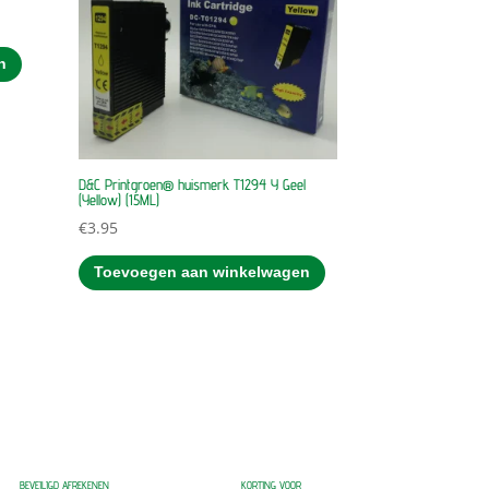
n
D&C Printgroen® huismerk T1294 Y Geel
(Yellow) (15ML)
€
3.95
Toevoegen aan winkelwagen
BEVEILIGD AFREKENEN
KORTING VOOR