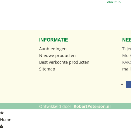
VANAF €4,95
INFORMATIE
NE
Aanbiedingen
Tsje
Nieuwe producten
Mol
Best verkochte producten
KVK
Sitemap
mail
Ontwikkeld door:
RobertPeterson.nl
Home