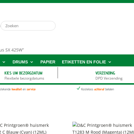
n
lus SX 425W”
S
DRUMS
PAPIER
ETIKETTEN EN FOLIE
KIES UW BEZORGDATUM
VERZENDING
Flexibele bezorgdatums
DPD Verzending
N
tstekende
kwaliteit
en
service
Kosteloos
achteraf
betalen