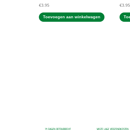
€
3.95
€
3.9
Toevoegen aan winkelwagen
To
14 DAGEN RETOURRECHT
VASTE LAGE VERZENDKOSTEN