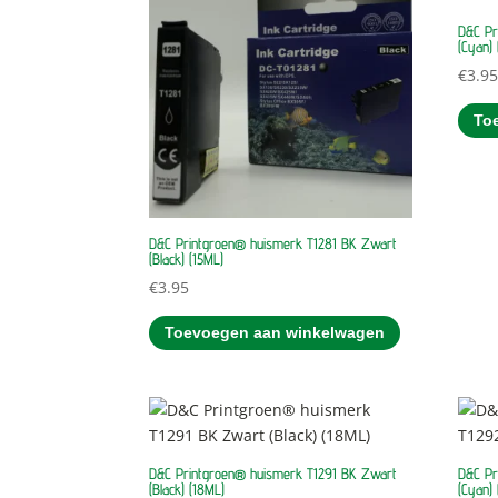
D&C Pr
(Cyan) 
€
3.9
To
D&C Printgroen® huismerk T1281 BK Zwart
(Black) (15ML)
€
3.95
Toevoegen aan winkelwagen
D&C Printgroen® huismerk T1291 BK Zwart
D&C Pr
(Black) (18ML)
(Cyan) 