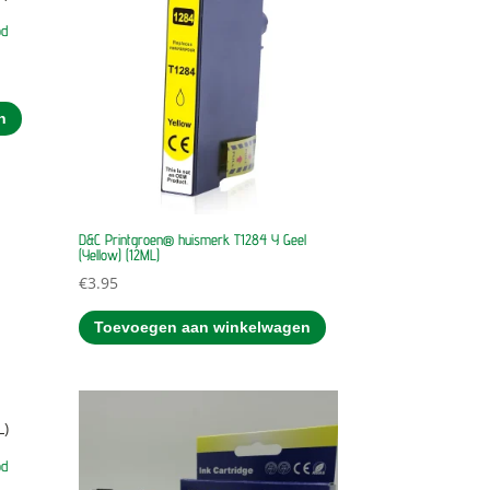
od
n
D&C Printgroen® huismerk T1284 Y Geel
(Yellow) (12ML)
€
3.95
Toevoegen aan winkelwagen
od