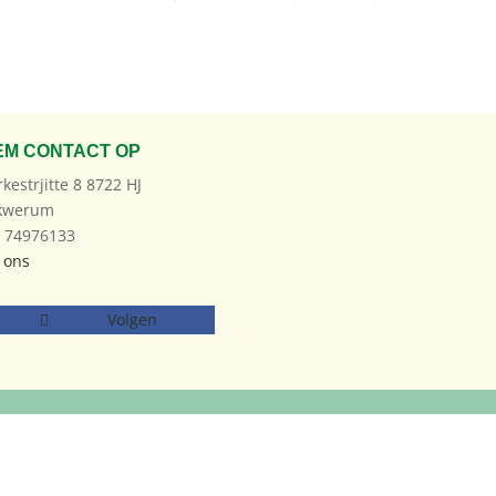
EM CONTACT OP
rkestrjitte 8 8722 HJ
kwerum
: 74976133
 ons
Volgen