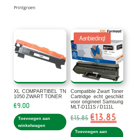
Printgroen
Aanbieding!
XL COMPARTIBEL TN
Compatible Zwart Toner
1050 ZWART TONER
Cartridge echt geschikt
voor origineel Samsung
€
9.00
MLT-D111S / D111L
€
13.85
Oorspronkelijke
Huidig
€
15.85
Toevoegen aan
prijs
prijs
winkelwagen
was:
is:
Toevoegen aan