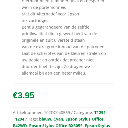
Hierdoor heeft u minder afval en besparen
we in de portemonnee.
Met dit Alternatief voor Epson
inktcartridges.
Bent u gegarandeerd van de zelfde
printkwaliteit die u gewent bent van de
originele en zult u versteld staan
Van de extra grote inhoud van de patronen.
Laat de scherptes van de kleuren stralen op
uw papier en ontdek dat groener niet
duurder hoeft te zijn. Zo dragen we
allemaal bij aan een beter milieu.
€
3.95
Artikelnummer:
102DC040569
Categorie:
T1291-
T1294
Tags:
blauw
,
Cyan
,
Epson Stylus Office
B42WD
,
Epson Stylus Office BX305F
,
Epson Stylus