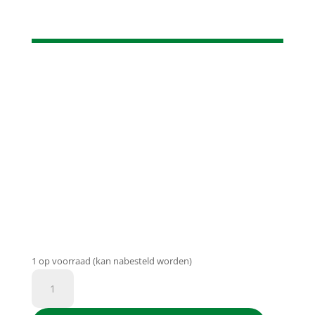
1 op voorraad (kan nabesteld worden)
D&C
Printgroen®
huismerk