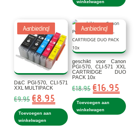
€15.85.
€13.85.
winkelwagen
Aanbieding!
Aanbieding!
geschikt voor Canon
PGI-570, CLI-571 XXL
CARTRIDGE DUO
PACK 10x
D&C PGI-570, CLI-571
€
16.95
Oorspronkelijke
Huidig
€
18.95
XXL MULTIPACK
prijs
prijs
€
8.95
Oorspronkelijke
Huidige
€
9.95
was:
is:
Toevoegen aan
prijs
prijs
€18.95.
€16.95.
winkelwagen
was:
is:
Toevoegen aan
€9.95.
€8.95.
winkelwagen