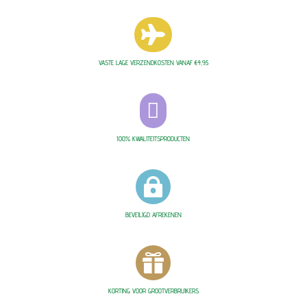

VASTE LAGE VERZENDKOSTEN VANAF €4,95

100% KWALITEITSPRODUCTEN

BEVEILIGD AFREKENEN

KORTING VOOR GROOTVERBRUIKERS