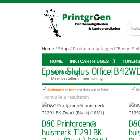
Home
/
Shop
/ Producten getagged “Epson Sty
HOME
INKTCARTRIDGES
TONER
Epson Stylus Office B42W
STAFFELKORTING
Meer bestellen / meer korting
N
N
Goedkoopste
en
beste
van Nederland en België
Ui
Toont alle 8 resultaten
D&C Printgroen®
D&C
huismerk T1291 BK
hui