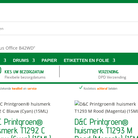
lus Office B42WD”
S
DRUMS
PAPIER
ETIKETTEN EN FOLIE
D
KIES UW BEZORGDATUM
VERZENDING
Flexibele bezorgdatums
DPD Verzending
N
tstekende
kwaliteit
en
service
Kosteloos
achteraf
betalen
 Printgroen®
D&C Printgroen®
smerk T1292 C
huismerk T1293 M