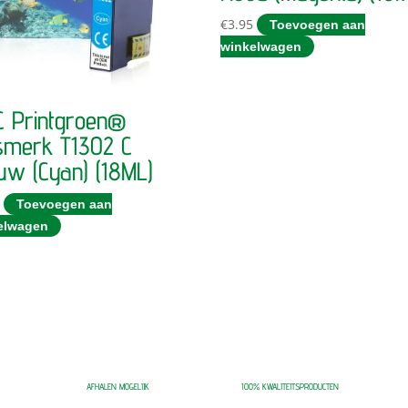
€
3.95
Toevoegen aan
winkelwagen
 Printgroen®
smerk T1302 C
uw (Cyan) (18ML)
5
Toevoegen aan
elwagen
AFHALEN MOGELIJK
100% KWALITEITSPRODUCTEN