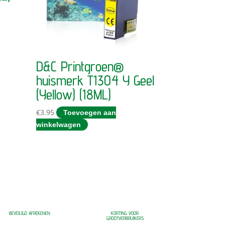
D&C Printgroen®
huismerk T1304 Y Geel
(Yellow) (18ML)
€
3.95
Toevoegen aan
winkelwagen
BEVEILIGD AFREKENEN
KORTING VOOR
GROOTVERBRUIKERS