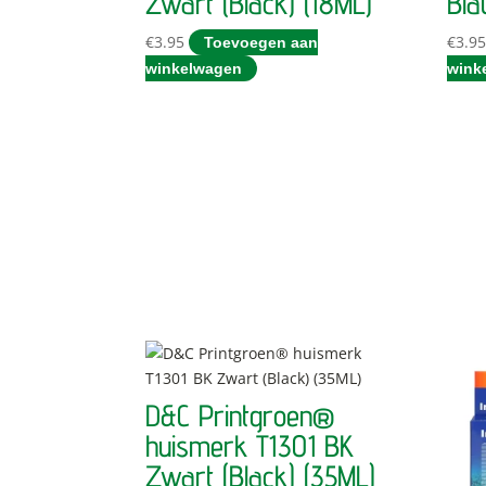
Zwart (Black) (18ML)
Bla
€
3.95
€
3.9
Toevoegen aan
winkelwagen
wink
D&C Printgroen®
huismerk T1301 BK
Zwart (Black) (35ML)