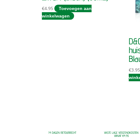
€
4.95
Toevoegen aan
winkelwagen
D&C
hui
Bla
€
3.9
wink
14 DAGEN RETOURRECHT
VASTE LAGE VERZENDKOSTEN
VANAF €4,95