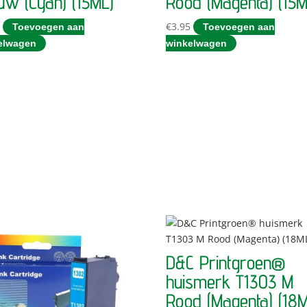
uw (Cyan) (15ML)
Rood (Magenta) (15M
5
€
3.95
Toevoegen aan
Toevoegen aan
elwagen
winkelwagen
D&C Printgroen®
huismerk T1303 M
Rood (Magenta) (18M