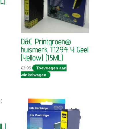
L)
D&C Printgroen®
huismerk T1294 Y Geel
(Yellow) (15ML)
€
3.95
Toevoegen aan
winkelwagen
L)