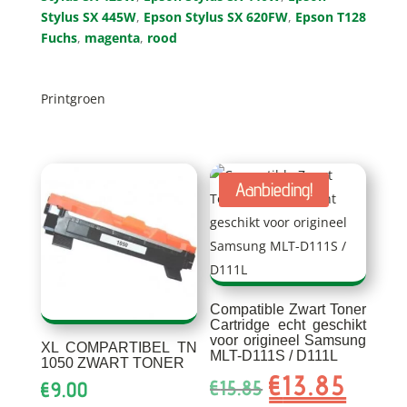
Stylus SX 445W
,
Epson Stylus SX 620FW
,
Epson T128
Fuchs
,
magenta
,
rood
Printgroen
Aanbieding!
Compatible Zwart Toner
Cartridge echt geschikt
voor origineel Samsung
XL COMPARTIBEL TN
MLT-D111S / D111L
1050 ZWART TONER
€
13.85
Oorspronkelijke
Huidig
€
15.85
€
9.00
prijs
prijs