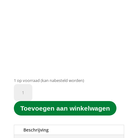
1 op voorraad (kan nabesteld worden)
D&C
Printgroen®
huismerk
Toevoegen aan winkelwagen
T1283
M
Rood
(Magenta)
Beschrijving
(12ML)