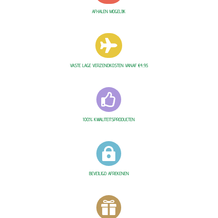
AFHALEN MOGELIJK

VASTE LAGE VERZENDKOSTEN VANAF €4,95

100% KWALITEITSPRODUCTEN

BEVEILIGD AFREKENEN
