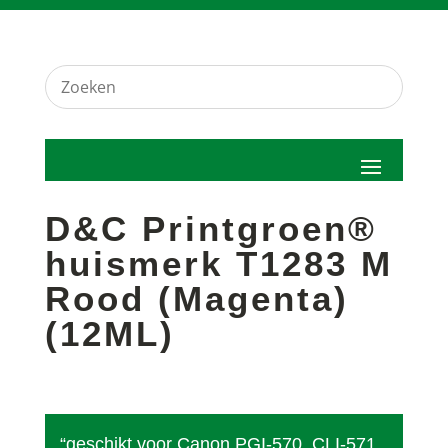
D&C Printgroen®
huismerk T1283 M
Rood (Magenta)
(12ML)
“geschikt voor Canon PGI-570, CLI-571