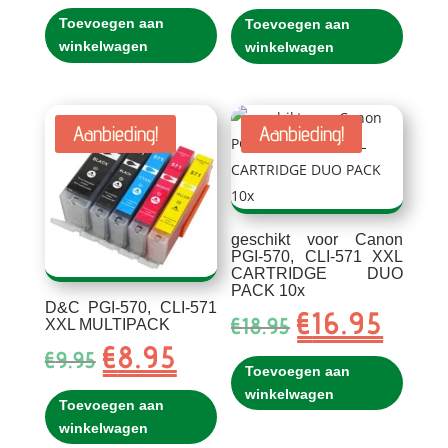
was:
is:
Toevoegen aan
Toevoegen aan
€15.85.
€13.85.
winkelwagen
winkelwagen
Aanbieding!
Aanbieding!
geschikt voor Canon
PGI-570, CLI-571 XXL
CARTRIDGE DUO
PACK 10x
D&C PGI-570, CLI-571
€
16.95
Oorspronkelijke
Huidig
€
18.95
XXL MULTIPACK
prijs
prijs
€
8.95
Oorspronkelijke
Huidige
€
9.95
was:
is:
Toevoegen aan
prijs
prijs
€18.95.
€16.95.
winkelwagen
was:
is:
Toevoegen aan
€9.95.
€8.95.
winkelwagen