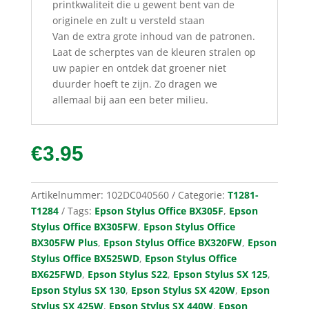
printkwaliteit die u gewent bent van de
originele en zult u versteld staan
Van de extra grote inhoud van de patronen.
Laat de scherptes van de kleuren stralen op
uw papier en ontdek dat groener niet
duurder hoeft te zijn. Zo dragen we
allemaal bij aan een beter milieu.
€
3.95
Artikelnummer:
102DC040560
Categorie:
T1281-
T1284
Tags:
Epson Stylus Office BX305F
,
Epson
Stylus Office BX305FW
,
Epson Stylus Office
BX305FW Plus
,
Epson Stylus Office BX320FW
,
Epson
Stylus Office BX525WD
,
Epson Stylus Office
BX625FWD
,
Epson Stylus S22
,
Epson Stylus SX 125
,
Epson Stylus SX 130
,
Epson Stylus SX 420W
,
Epson
Stylus SX 425W
,
Epson Stylus SX 440W
,
Epson