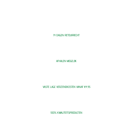
14 DAGEN RETOURRECHT
AFHALEN MOGELIJK
VASTE LAGE VERZENDKOSTEN VANAF €4,95
100% KWALITEITSPRODUCTEN