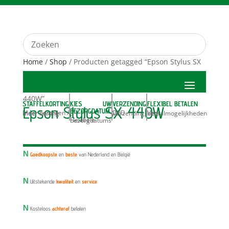
Home
/
Shop
/ Producten getagged “Epson Stylus SX
440W”
STAFFELKORTING
KIES UW
VERZENDING
FLEXIBEL BETALEN
Epson Stylus SX 440W
BEZORGDATUM
Meer bestellen / meer korting
DPD Verzending
Veel betaalmogelijkheden
Flexibele bezorgdatums
N
Goedkoopste
en
beste
van Nederland en België
N
Uitstekende
kwaliteit
en
service
N
Kosteloos
achteraf
betalen