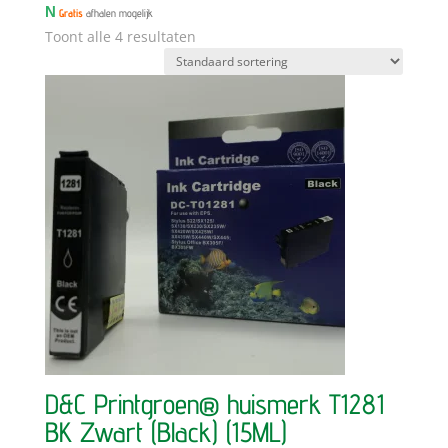
N
Gratis
afhalen mogelijk
Toont alle 4 resultaten
D&C Printgroen® huismerk T1281
BK Zwart (Black) (15ML)