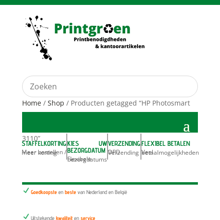
Home
/
Shop
/ Producten getagged “HP Photosmart
3110”
STAFFELKORTING
KIES UW
VERZENDING
FLEXIBEL BETALEN
BEZORGDATUM
Meer bestellen / meer korting
DPD Verzending
Veel betaalmogelijkheden
Flexibele bezorgdatums
N
Goedkoopste
en
beste
van Nederland en België
N
Uitstekende
kwaliteit
en
service