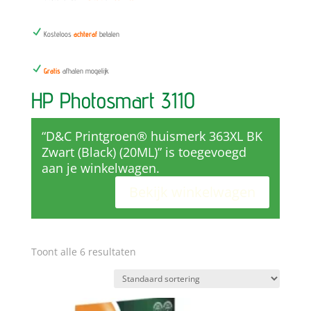
N
Kosteloos
achteraf
betalen
N
Gratis
afhalen mogelijk
HP Photosmart 3110
“D&C Printgroen® huismerk 363XL BK
Zwart (Black) (20ML)” is toegevoegd
aan je winkelwagen.
Bekijk winkelwagen
Toont alle 6 resultaten