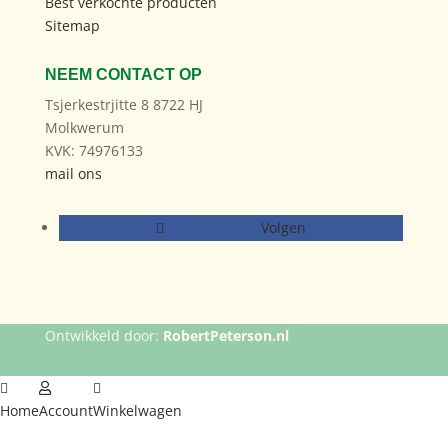
Best verkochte producten
Sitemap
NEEM CONTACT OP
Tsjerkestrjitte 8 8722 HJ
Molkwerum
KVK: 74976133
mail ons
Volgen
Ontwikkeld door:
RobertPeterson.nl
Home
Account
Winkelwagen