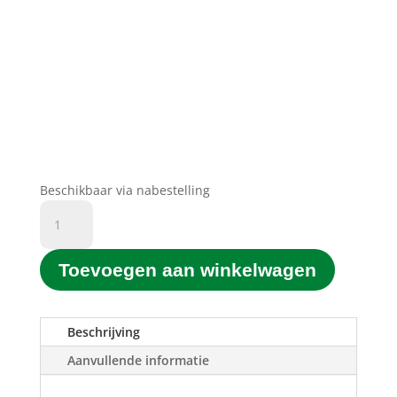
Beschikbaar via nabestelling
D&C
Printgroen®
huismerk
Toevoegen aan winkelwagen
363XL
Y
Geel
(Yellow)
Beschrijving
(10ML)
Aanvullende informatie
aantal