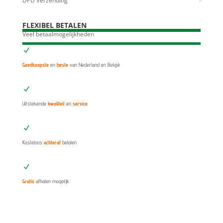
DPD Verzending
FLEXIBEL BETALEN
Veel betaalmogelijkheden
N
Goedkoopste
en
beste
van Nederland en België
N
Uitstekende
kwaliteit
en
service
N
Kosteloos
achteraf
betalen
N
Gratis
afhalen mogelijk