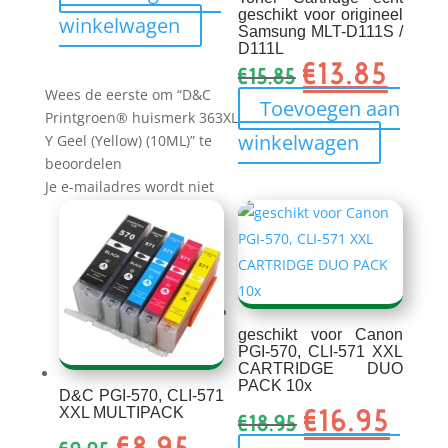
geschikt voor origineel
winkelwagen
Samsung MLT-D111S /
D111L
€
13.85
Oorspronkelijk
Huidig
€
15.85
prijs
prijs
Wees de eerste om “D&C
Toevoegen aan
was:
is:
Printgroen® huismerk 363XL
winkelwagen
Y Geel (Yellow) (10ML)” te
€15.85.
€13.85
beoordelen
Je e-mailadres wordt niet
geschikt voor Canon
PGI-570, CLI-571 XXL
CARTRIDGE DUO
PACK 10x
D&C PGI-570, CLI-571
€
16.95
Oorspronkelijk
Huidi
XXL MULTIPACK
€
18.95
prijs
prijs
€
8.95
Oorspronkelijke
Huidige