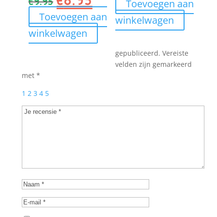
€
9.95
Toevoegen aan
was:
is:
prijs
prijs
Toevoegen aan
winkelwagen
€18.95.
€16.95
was:
is:
winkelwagen
€9.95.
€8.95.
gepubliceerd.
Vereiste
velden zijn gemarkeerd
met
*
1
2
3
4
5