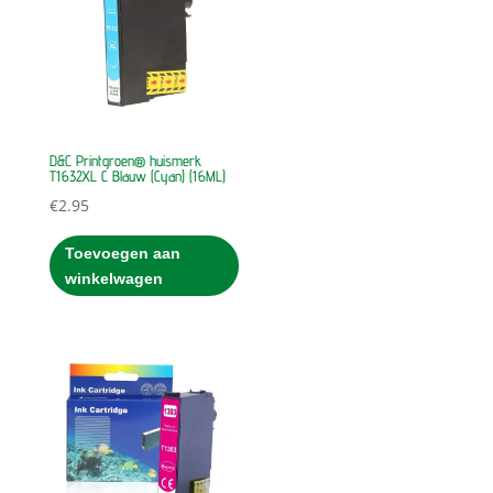
D&C Printgroen® huismerk
T1632XL C Blauw (Cyan) (16ML)
€
2.95
Toevoegen aan
winkelwagen