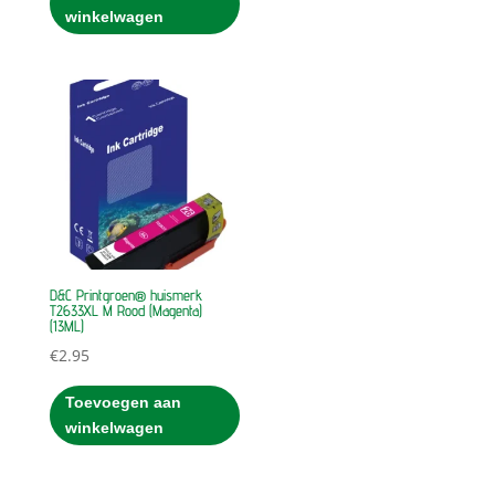
winkelwagen
D&C Printgroen® huismerk
T2633XL M Rood (Magenta)
(13ML)
€
2.95
Toevoegen aan
winkelwagen