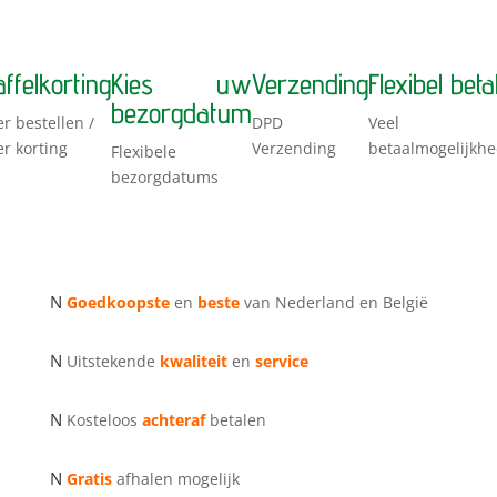
affelkorting
Kies uw
Verzending
Flexibel beta
bezorgdatum
r bestellen /
DPD
Veel
r korting
Verzending
betaalmogelijkh
Flexibele
bezorgdatums
N
Goedkoopste
en
beste
van Nederland en België
N
Uitstekende
kwaliteit
en
service
N
Kosteloos
achteraf
betalen
N
Gratis
afhalen mogelijk