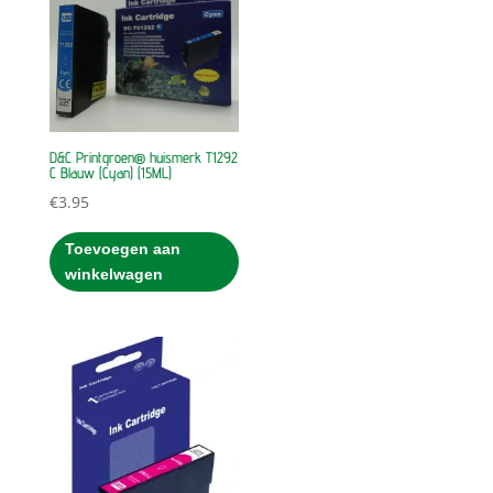
D&C Printgroen® huismerk T1292
C Blauw (Cyan) (15ML)
€
3.95
Toevoegen aan
winkelwagen