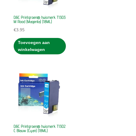
D&C Printgroen® huismerk T1303
M Rood (Magenta) (18ML)
€
3.95
Toevoegen aan
winkelwagen
D&C Printgroen® huismerk T1302
C Blauw (Cyan) (18ML)