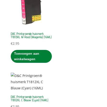
D&C Printgroen® huismerk
T1813XL M Rood (Magenta) (16ML)
€
2.95
Toevoegen aan
winkelwagen
D&C Printgroen® huismerk
T1812XL C Blauw (Cyan) (16ML)
€
2.95