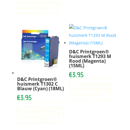
winkelwagen
D&C Printgroen®
huismerk T1293 M
Rood (Magenta)
(15ML)
€
3.95
D&C Printgroen®
Toevoegen aan
huismerk T1302 C
Blauw (Cyan) (18ML)
winkelwagen
€
3.95
Toevoegen aan
winkelwagen