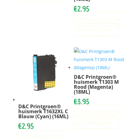
€
2.95
Toevoegen aan
winkelwagen
D&C Printgroen®
huismerk T1303 M
Rood (Magenta)
(18ML)
€
3.95
D&C Printgroen®
Toevoegen aan
huismerk T1632XL C
Blauw (Cyan) (16ML)
winkelwagen
€
2.95
Toevoegen aan