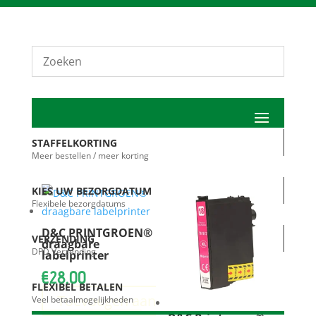
STAFFELKORTING
Meer bestellen / meer korting
KIES UW BEZORGDATUM
Flexibele bezorgdatums
D&C PRINTGROEN®
VERZENDING
draagbare
DPD Verzending
labelprinter
€
28.00
FLEXIBEL BETALEN
Toevoegen aan
Veel betaalmogelijkheden