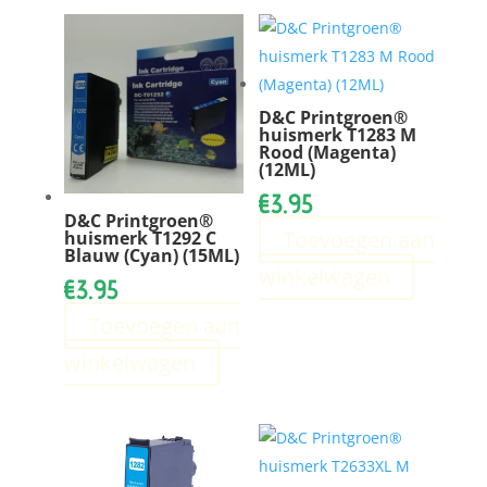
D&C Printgroen®
huismerk T1283 M
Rood (Magenta)
(12ML)
€
3.95
D&C Printgroen®
Toevoegen aan
huismerk T1292 C
Blauw (Cyan) (15ML)
winkelwagen
€
3.95
Toevoegen aan
winkelwagen