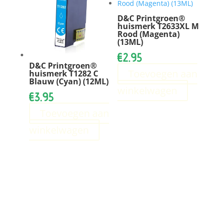
D&C Printgroen®
huismerk T2633XL M
Rood (Magenta)
(13ML)
€
2.95
D&C Printgroen®
Toevoegen aan
huismerk T1282 C
Blauw (Cyan) (12ML)
winkelwagen
€
3.95
Toevoegen aan
winkelwagen