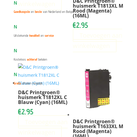
D&C Printgroen®
winkelwagen
N
huismerk T1813XL M
Rood (Magenta)
Goedkoopste
en
beste
van Nederland en België
(16ML)
€
2.95
N
Toevoegen aan
Uitstekende
kwaliteit
en
service
winkelwagen
N
Kosteloos
achteraf
betalen
N
Gratis
afhalen mogelijk
D&C Printgroen®
huismerk T1812XL C
Blauw (Cyan) (16ML)
€
2.95
Toevoegen aan
D&C Printgroen®
huismerk T1633XL M
Rood (Magenta)
winkelwagen
(16ML)