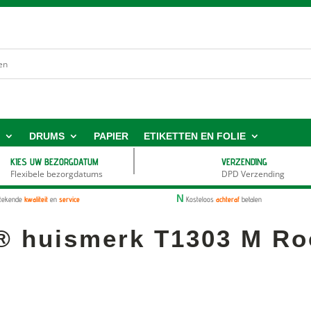
S
DRUMS
PAPIER
ETIKETTEN EN FOLIE
KIES UW BEZORGDATUM
VERZENDING
Flexibele bezorgdatums
DPD Verzending
N
stekende
kwaliteit
en
service
Kosteloos
achteraf
betalen
® huismerk T1303 M Ro