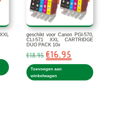
 XXL
geschikt voor Canon PGI-570,
CLI-571 XXL CARTRIDGE
DUO PACK 10x
ke
e
€
16.95
Oorspronkelijke
Huidige
€
18.95
prijs
prijs
was:
is:
Toevoegen aan
€18.95.
€16.95.
winkelwagen