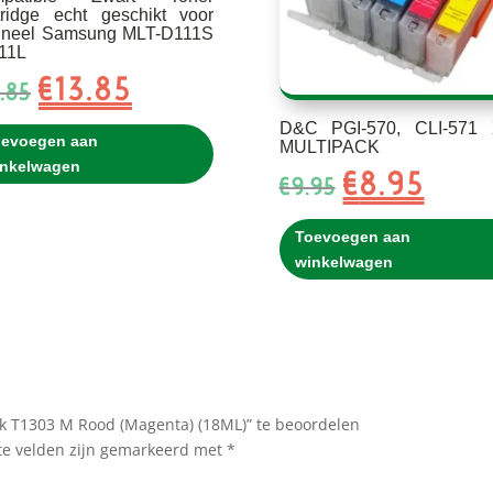
tridge echt geschikt voor
gineel Samsung MLT-D111S
111L
€
13.85
Oorspronkelijke
Huidige
.85
prijs
prijs
D&C PGI-570, CLI-571
was:
is:
oevoegen aan
MULTIPACK
€15.85.
€13.85.
inkelwagen
€
8.95
Oorspronkelij
Huidig
€
9.95
prijs
prijs
was:
is:
Toevoegen aan
€9.95.
€8.95.
winkelwagen
 T1303 M Rood (Magenta) (18ML)” te beoordelen
te velden zijn gemarkeerd met
*