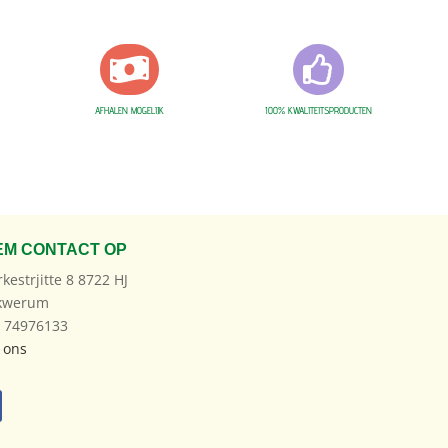


AFHALEN MOGELIJK
100% KWALITEITSPRODUCTEN
EM CONTACT OP
rkestrjitte 8 8722 HJ
kwerum
: 74976133
 ons