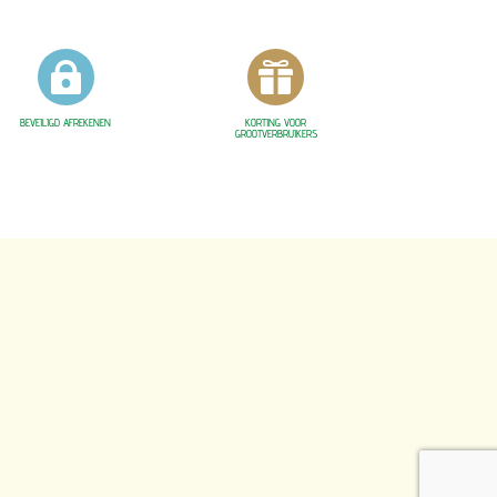


BEVEILIGD AFREKENEN
KORTING VOOR
GROOTVERBRUIKERS