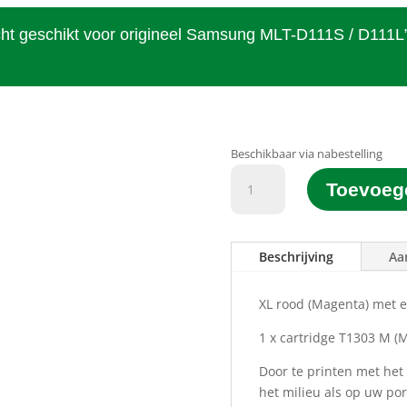
cht geschikt voor origineel Samsung MLT-D111S / D111L
Beschikbaar via nabestelling
D&C
Toevoeg
Printgroen®
huismerk
T1303
Beschrijving
Aa
M
Rood
(Magenta)
XL rood (Magenta) met e
(18ML)
1 x cartridge T1303 M
(
aantal
Door te printen met het
het milieu als op uw p