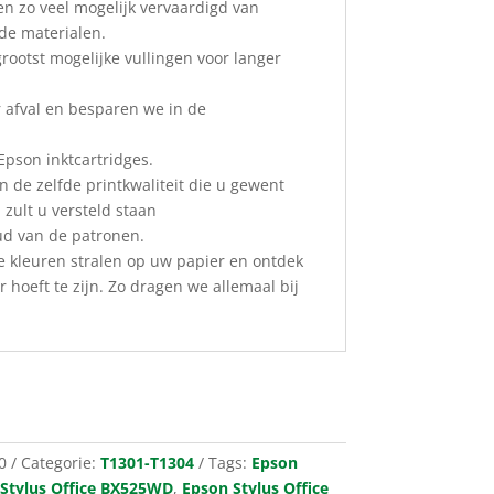
en zo veel mogelijk vervaardigd van
ede materialen.
ootst mogelijke vullingen voor langer
 afval en besparen we in de
 Epson inktcartridges.
 de zelfde printkwaliteit die u gewent
 zult u versteld staan
ud van de patronen.
e kleuren stralen op uw papier en ontdek
 hoeft te zijn. Zo dragen we allemaal bij
0
Categorie:
T1301-T1304
Tags:
Epson
Stylus Office BX525WD
,
Epson Stylus Office