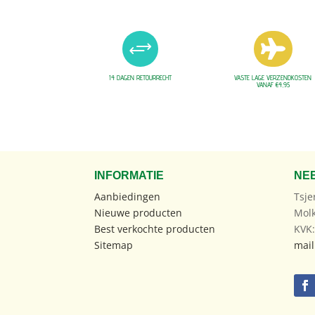
+

14 DAGEN RETOURRECHT
VASTE LAGE VERZENDKOSTEN
VANAF €4,95
INFORMATIE
NE
Aanbiedingen
Tsje
Nieuwe producten
Mol
Best verkochte producten
KVK
Sitemap
mail