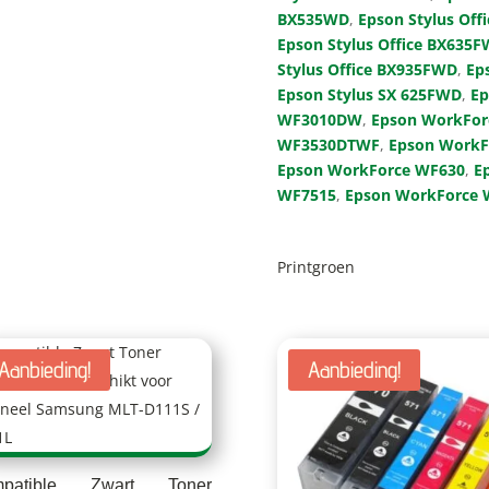
BX535WD
,
Epson Stylus Of
Epson Stylus Office BX635
Stylus Office BX935FWD
,
Ep
Epson Stylus SX 625FWD
,
Ep
WF3010DW
,
Epson WorkFo
WF3530DTWF
,
Epson Work
Epson WorkForce WF630
,
E
WF7515
,
Epson WorkForce 
Printgroen
Aanbieding!
Aanbieding!
mpatible Zwart Toner