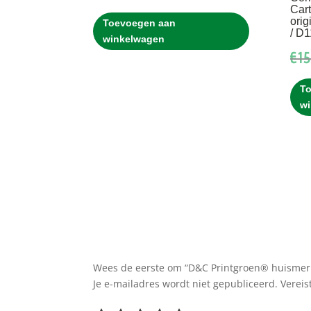
Car
ori
Toevoegen aan
/ D
winkelwagen
€
15
T
w
Wees de eerste om “D&C Printgroen® huismerk
Je e-mailadres wordt niet gepubliceerd.
Vereis