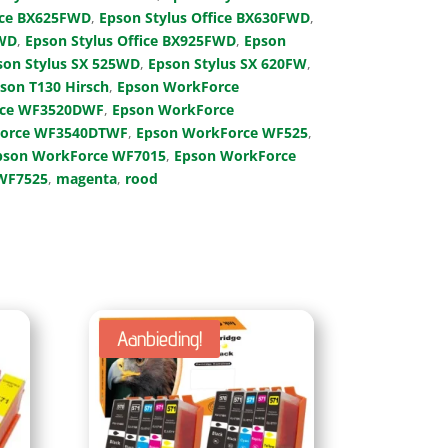
fice BX625FWD
,
Epson Stylus Office BX630FWD
,
FWD
,
Epson Stylus Office BX925FWD
,
Epson
son Stylus SX 525WD
,
Epson Stylus SX 620FW
,
son T130 Hirsch
,
Epson WorkForce
rce WF3520DWF
,
Epson WorkForce
Force WF3540DTWF
,
Epson WorkForce WF525
,
pson WorkForce WF7015
,
Epson WorkForce
WF7525
,
magenta
,
rood
Aanbieding!