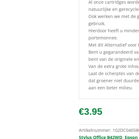
Al onze cartridges word
natuurlijke en gerecycl
Ook werken we met de gr
gebruik.
Hierdoor heeft u minder
portemonnee.
Met dit Alternatief voor
Bent u gegarandeerd van
bent van de originele en
Van de extra grote inho
Laat de scherptes van d
dat groener niet duurder
aan een beter milieu.
€
3.95
Artikelnummer:
102DC04058
Stylus Office B42WD
,
Epson 