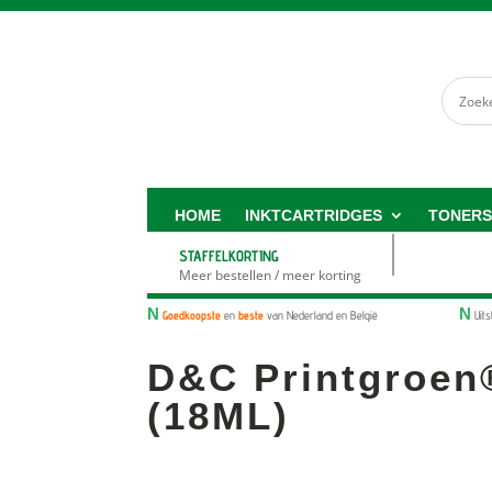
HOME
INKTCARTRIDGES
TONER
STAFFELKORTING
Meer bestellen / meer korting
N
N
Goedkoopste
en
beste
van Nederland en België
Uit
D&C Printgroen
(18ML)