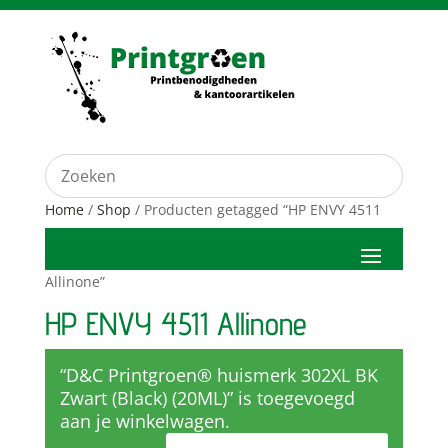
Home
/
Shop
/ Producten getagged “HP ENVY 4511
Allinone”
HP ENVY 4511 Allinone
“D&C Printgroen® huismerk 302XL BK
Zwart (Black) (20ML)” is toegevoegd
aan je winkelwagen.