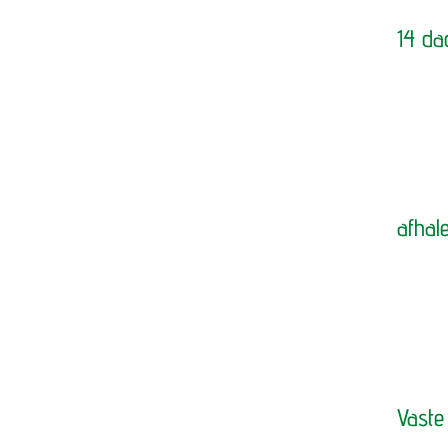
14 da
afhal
Vaste