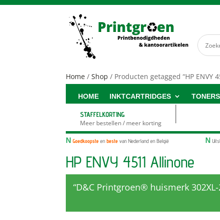
Home
/
Shop
/ Producten getagged “HP ENVY 4
HOME
INKTCARTRIDGES
TONER
STAFFELKORTING
Meer bestellen / meer korting
N
N
Goedkoopste
en
beste
van Nederland en België
Uit
HP ENVY 4511 Allinone
“D&C Printgroen® huismerk 302XL-2