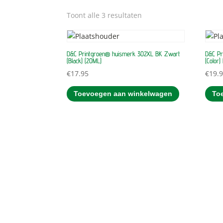
Toont alle 3 resultaten
D&C Printgroen® huismerk 302XL BK Zwart
D&C Pr
(Black) (20ML)
(Color)
€
17.95
€
19.
Toevoegen aan winkelwagen
To