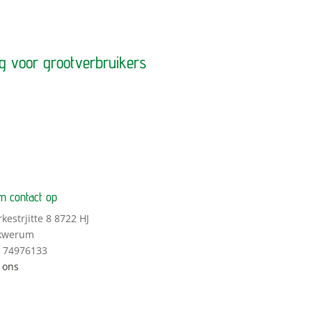
ng voor grootverbruikers
 contact op
rkestrjitte 8 8722 HJ
kwerum
: 74976133
 ons