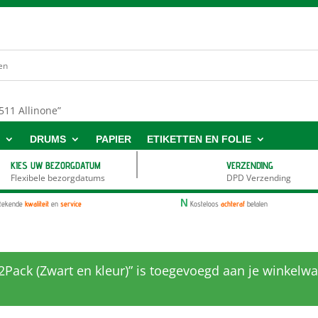
511 Allinone”
S
DRUMS
PAPIER
ETIKETTEN EN FOLIE
KIES UW BEZORGDATUM
VERZENDING
Flexibele bezorgdatums
DPD Verzending
N
stekende
kwaliteit
en
service
Kosteloos
achteraf
betalen
Pack (Zwart en kleur)” is toegevoegd aan je winkelw