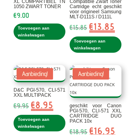
XL COMPARTIBEL TN
Compatible Zwart Toner
1050 ZWART TONER
Cartridge echt geschikt
voor origineel Samsung
€
9.00
MLT-D111S / D111L
€
13.85
Oorspronkelijke
Huidig
€
15.85
Toevoegen aan
prijs
prijs
winkelwagen
was:
is:
Toevoegen aan
€15.85.
€13.85.
winkelwagen
Aanbieding!
Aanbieding!
D&C PGI-570, CLI-571
XXL MULTIPACK
€
8.95
Oorspronkelijke
Huidige
€
9.95
geschikt voor Canon
prijs
prijs
PGI-570, CLI-571 XXL
CARTRIDGE DUO
was:
is:
Toevoegen aan
PACK 10x
€9.95.
€8.95.
winkelwagen
€
16.95
Oorspronkelijke
Huidig
€
18.95