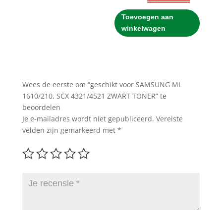
prijs
prijs
was:
is:
Toevoegen aan
€18.95.
€16.95.
winkelwagen
Wees de eerste om “geschikt voor SAMSUNG ML
1610/210, SCX 4321/4521 ZWART TONER” te
beoordelen
Je e-mailadres wordt niet gepubliceerd.
Vereiste
velden zijn gemarkeerd met
*