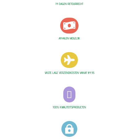
14 DAGEN RETOURRECHT

AFHALEN MOGELIJK

VASTE LAGE VERZENDKOSTEN VANAF €4,95

100% KWALITEITSPRODUCTEN
