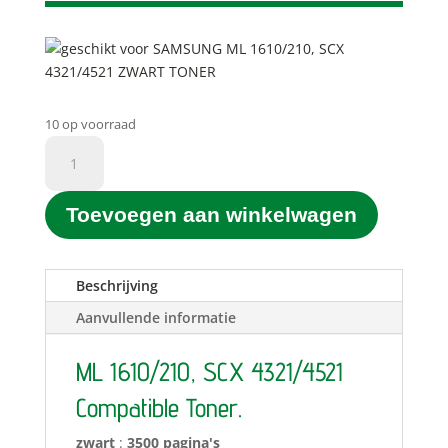
10 op voorraad
geschikt
voor
SAMSUNG
Toevoegen aan winkelwagen
ML
1610/210,
SCX
4321/4521
Beschrijving
ZWART
Aanvullende informatie
TONER
aantal
ML 1610/210, SCX 4321/4521
Compatible Toner.
zwart
:
3500 pagina's