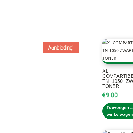
Aanbieding!
Aanbieding!
Aanbieding!
XL
COMPARTIB
TN 1050 Z
TONER
€
9.00
Toevoegen a
winkelwagen