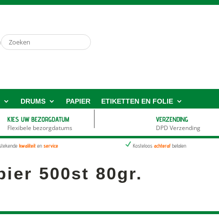
n
S
DRUMS
PAPIER
ETIKETTEN EN FOLIE
KIES UW BEZORGDATUM
VERZENDING
Flexibele bezorgdatums
DPD Verzending
N
tstekende
kwaliteit
en
service
Kosteloos
achteraf
betalen
pier 500st 80gr.