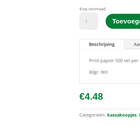
4 op voorraad
Laser/Inktjet
Toevoeg
Papier
500st
80gr.
Beschrijving
Aa
aantal
Print papier 500 vel per
80gr. Wit
€
4.48
Categorieën:
kassakoopjes
,