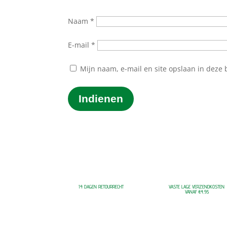
Naam
*
E-mail
*
Mijn naam, e-mail en site opslaan in deze 
Indienen
14 DAGEN RETOURRECHT
VASTE LAGE VERZENDKOSTEN
VANAF €4,95