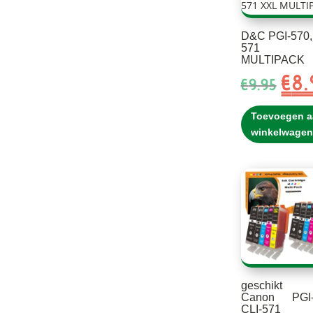
D&C PGI-570,
571 X
MULTIPACK
€
8.
Oors
€
9.95
prijs
was:
Toevoegen a
€9.9
winkelwagen
geschikt 
Canon PGI-
CLI-571 