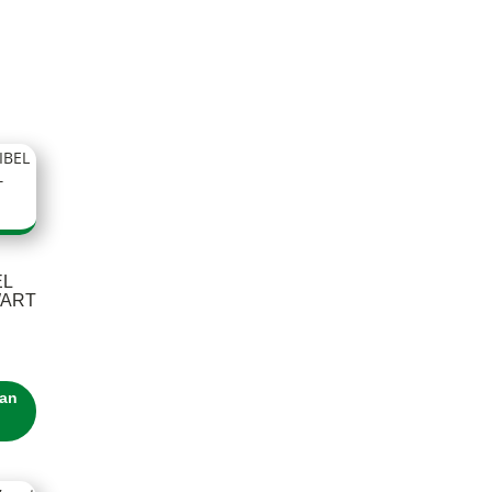
EL
WART
an