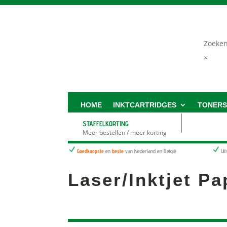
Zoeke
×
HOME
INKTCARTRIDGES
TONER
STAFFELKORTING
Meer bestellen / meer korting
N
N
Goedkoopste
en
beste
van Nederland en België
Ui
Laser/Inktjet Pa