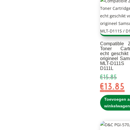
Compatible Z
Toner Cartr
echt geschikt
origineel Sa
MLT-D111
D111L
Oors
€
15.85
prijs
€
13.85
H
was:
pr
€15.8
is
Toevoegen a
€1
winkelwagen