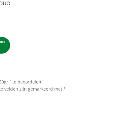
 DUO
pronkelijke
uidige
ijs
95.
:
an
16.95.
80gr.” te beoordelen
te velden zijn gemarkeerd met
*