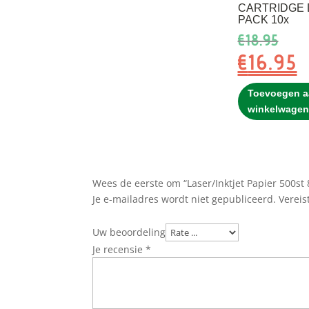
CARTRIDGE
PACK 10x
Oors
€
18.95
prijs
€
16.95
H
was:
pr
€18.
is
Toevoegen a
€
winkelwagen
Wees de eerste om “Laser/Inktjet Papier 500st 
Je e-mailadres wordt niet gepubliceerd.
Vereis
Uw beoordeling
Je recensie
*