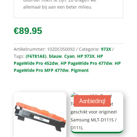
allemaal bij aan een beter milieu.
€
89.95
Artikelnummer:
102DC050092
Categorie:
973X
Tags:
(F6T81AE)
,
blauw
,
Cyan
,
HP 973X
,
HP
PageWide Pro 452dw
,
HP PageWide Pro 477dw
,
HP
PageWide Pro MFP 477dw
,
Pigment
Aanbieding!