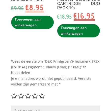
CARTRIDGE DUO
€
8.95
Oorspronkelijke
Huidige
€
9.95
PACK 10x
prijs
prijs
€
16.95
Oorspronkelijke
Huidig
€
18.95
was:
is:
Toevoegen aan
prijs
prijs
€9.95.
€8.95.
winkelwagen
was:
is:
Toevoegen aan
€18.95.
€16.95.
winkelwagen
Wees de eerste om “D&C Printgroen® huismerk 973X
(F6T81AE) Pigment C Blauw (Cyan) (110ML)” te
beoordelen
Je e-mailadres wordt niet gepubliceerd.
Vereiste
velden zijn gemarkeerd met
*