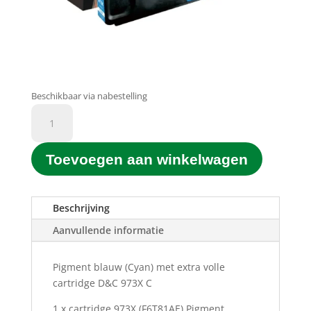
Beschikbaar via nabestelling
D&C
Printgroen®
huismerk
Toevoegen aan winkelwagen
973X
(F6T81AE)
Pigment
C
Beschrijving
Blauw
Aanvullende informatie
(Cyan)
(110ML)
Pigment blauw (Cyan) met extra volle
aantal
cartridge D&C 973X C
1 x cartridge 973X (F6T81AE) Pigment