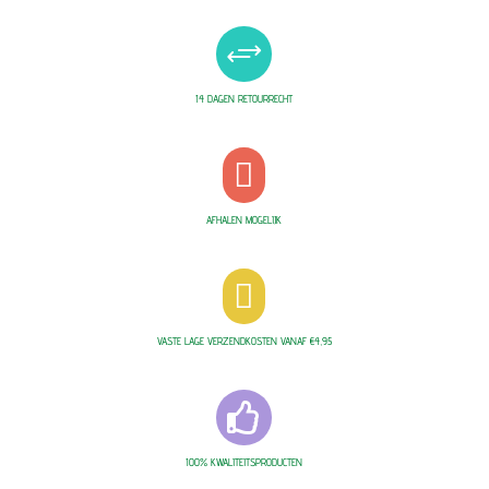
+
14 DAGEN RETOURRECHT

AFHALEN MOGELIJK

VASTE LAGE VERZENDKOSTEN VANAF €4,95

100% KWALITEITSPRODUCTEN