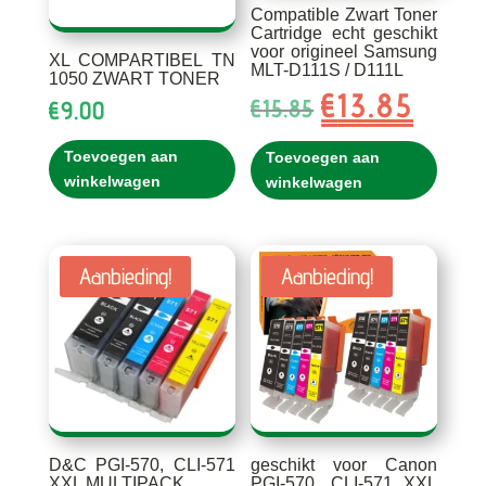
Compatible Zwart Toner
Cartridge echt geschikt
voor origineel Samsung
XL COMPARTIBEL TN
MLT-D111S / D111L
1050 ZWART TONER
€
13.85
Oorspronkelijke
Huidig
€
15.85
€
9.00
prijs
prijs
was:
is:
Toevoegen aan
Toevoegen aan
€15.85.
€13.85.
winkelwagen
winkelwagen
Aanbieding!
Aanbieding!
D&C PGI-570, CLI-571
geschikt voor Canon
XXL MULTIPACK
PGI-570, CLI-571 XXL