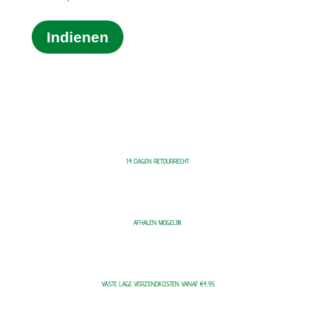
Indienen
14 DAGEN RETOURRECHT
AFHALEN MOGELIJK
VASTE LAGE VERZENDKOSTEN VANAF €4,95