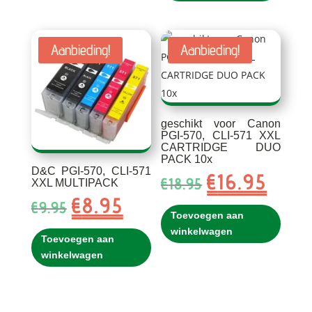
Aanbieding!
Aanbieding!
geschikt voor Canon
PGI-570, CLI-571 XXL
CARTRIDGE DUO
PACK 10x
D&C PGI-570, CLI-571
€
16.95
Oorspronkelijke
Huidig
€
18.95
XXL MULTIPACK
prijs
prijs
€
8.95
Oorspronkelijke
Huidige
€
9.95
was:
is:
Toevoegen aan
prijs
prijs
€18.95.
€16.95.
winkelwagen
was:
is:
Toevoegen aan
€9.95.
€8.95.
winkelwagen