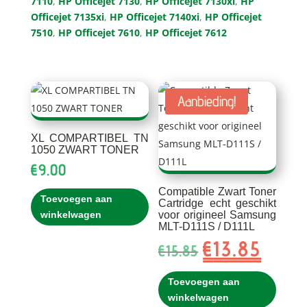
7110
,
HP Officejet 7130
,
HP Officejet 7130xi
,
HP
Officejet 7135xi
,
HP Officejet 7140xi
,
HP Officejet
7510
,
HP Officejet 7610
,
HP Officejet 7612
Aanbieding!
XL COMPARTIBEL TN
1050 ZWART TONER
€
9.00
Compatible Zwart Toner
Toevoegen aan
Cartridge echt geschikt
voor origineel Samsung
winkelwagen
MLT-D111S / D111L
€
13.85
Oorspronkelijke
Huidig
€
15.85
prijs
prijs
was:
is:
Toevoegen aan
€15.85.
€13.85.
winkelwagen