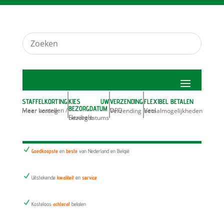
STAFFELKORTING
KIES UW
VERZENDING
FLEXIBEL BETALEN
BEZORGDATUM
Meer bestellen / meer korting
DPD Verzending
Veel betaalmogelijkheden
Flexibele bezorgdatums
N
Goedkoopste
en
beste
van Nederland en België
N
Uitstekende
kwaliteit
en
service
N
Kosteloos
achteraf
betalen