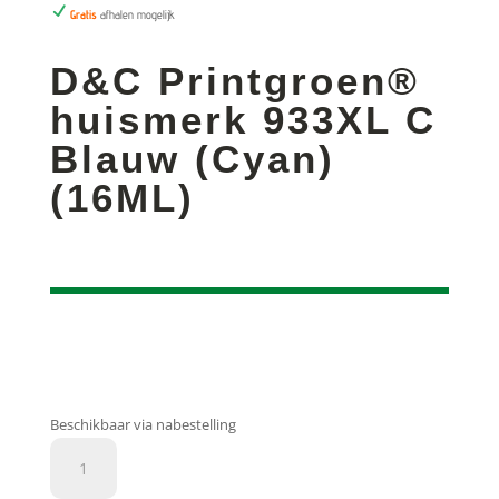
N
Gratis
afhalen mogelijk
D&C Printgroen®
huismerk 933XL C
Blauw (Cyan)
(16ML)
Beschikbaar via nabestelling
D&C
Printgroen®