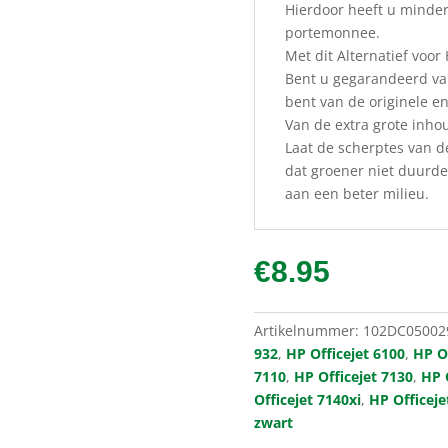
Hierdoor heeft u minder
portemonnee.
Met dit Alternatief voor 
Bent u gegarandeerd van
bent van de originele en
Van de extra grote inho
Laat de scherptes van d
dat groener niet duurder
aan een beter milieu.
€
8.95
Artikelnummer:
102DC05002
932
,
HP Officejet 6100
,
HP Of
7110
,
HP Officejet 7130
,
HP 
Officejet 7140xi
,
HP Officeje
zwart