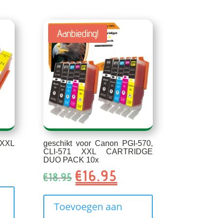
Aanbieding!
 XXL
geschikt voor Canon PGI-570,
CLI-571 XXL CARTRIDGE
DUO PACK 10x
ke
e
€
16.95
Oorspronkelijke
Huidige
€
18.95
prijs
prijs
was:
is:
Toevoegen aan
€18.95.
€16.95.