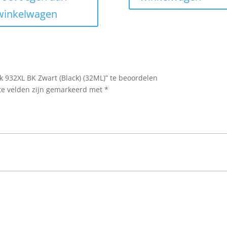
€15.85.
€13.85.
winkelwagen
932XL BK Zwart (Black) (32ML)” te beoordelen
te velden zijn gemarkeerd met
*