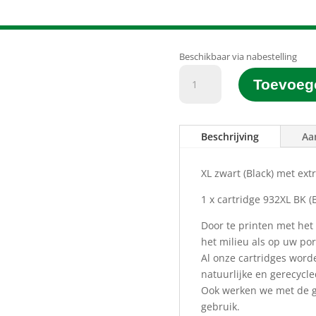
Beschikbaar via nabestelling
D&C
Toevoeg
Printgroen®
huismerk
932XL
Beschrijving
Aa
BK
Zwart
(Black)
XL zwart (Black) met ext
(32ML)
1 x cartridge 932XL BK
(
aantal
Door te printen met het
het milieu als op uw p
Al onze cartridges word
natuurlijke en gerecycl
Ook werken we met de gr
gebruik.