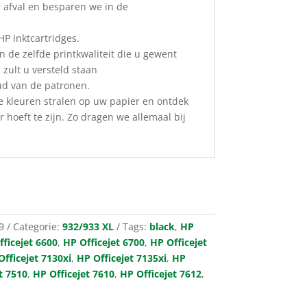
 afval en besparen we in de
HP inktcartridges.
 de zelfde printkwaliteit die u gewent
 zult u versteld staan
ud van de patronen.
e kleuren stralen op uw papier en ontdek
 hoeft te zijn. Zo dragen we allemaal bij
9
Categorie:
932/933 XL
Tags:
black
,
HP
ficejet 6600
,
HP Officejet 6700
,
HP Officejet
Officejet 7130xi
,
HP Officejet 7135xi
,
HP
t 7510
,
HP Officejet 7610
,
HP Officejet 7612
,