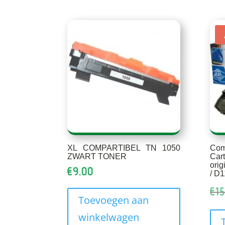
XL COMPARTIBEL TN 1050
Co
ZWART TONER
Car
ori
€
9.00
/ D
€
15
Toevoegen aan
winkelwagen