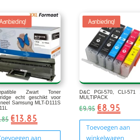
Aanbieding!
Aanbieding!
mpatible Zwart Toner
D&C PGI-570, CLI-571
tridge echt geschikt voor
MULTIPACK
gineel Samsung MLT-D111S
€
8.95
Oorspronkelij
Huidig
€
9.95
111L
prijs
prijs
€
13.85
Oorspronkelijke
Huidige
.85
was:
is:
prijs
prijs
Toevoegen aan
€9.95.
€8.95.
was:
is:
Toevoegen aan
winkelwagen