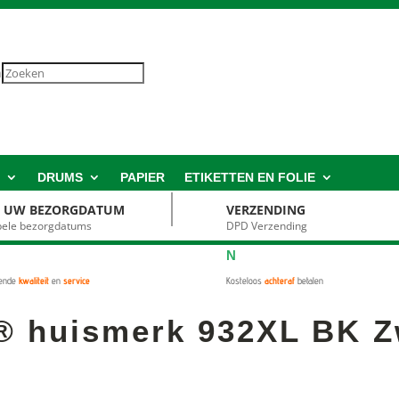
n
S
DRUMS
PAPIER
ETIKETTEN EN FOLIE
S UW BEZORGDATUM
VERZENDING
ibele bezorgdatums
DPD Verzending
N
kende
kwaliteit
en
service
Kosteloos
achteraf
betalen
® huismerk 932XL BK Zw