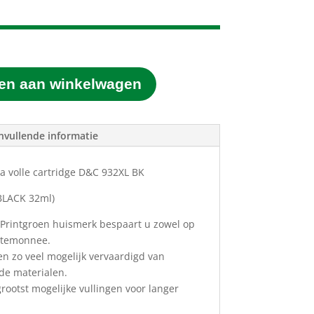
en aan winkelwagen
nvullende informatie
ra volle cartridge D&C 932XL BK
BLACK 32ml)
 Printgroen huismerk bespaart u zowel op
ortemonnee.
en zo veel mogelijk vervaardigd van
ede materialen.
ootst mogelijke vullingen voor langer