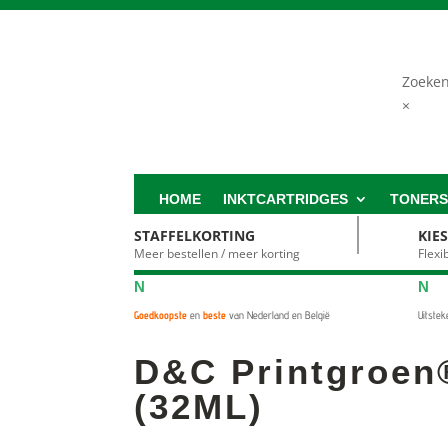
Zoeke
×
HOME
INKTCARTRIDGES
TONER
STAFFELKORTING
KIE
Meer bestellen / meer korting
Flex
N
N
Goedkoopste
en
beste
van Nederland en België
Uitste
D&C Printgroen
(32ML)