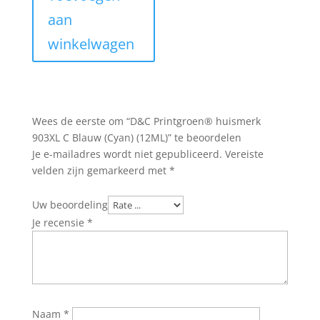
€18.95.
€16.95.
aan
winkelwagen
Wees de eerste om “D&C Printgroen® huismerk
903XL C Blauw (Cyan) (12ML)” te beoordelen
Je e-mailadres wordt niet gepubliceerd.
Vereiste
velden zijn gemarkeerd met
*
Uw beoordeling
Je recensie
*
Naam
*