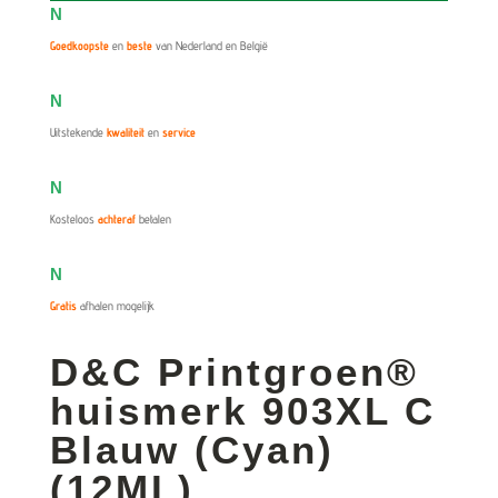
N
Goedkoopste
en
beste
van Nederland en België
N
Uitstekende
kwaliteit
en
service
N
Kosteloos
achteraf
betalen
N
Gratis
afhalen mogelijk
D&C Printgroen®
huismerk 903XL C
Blauw (Cyan)
(12ML)