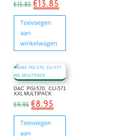
€
13.85
Oorspronkelijke
Huidige
€
15.85
prijs
prijs
was:
is:
Toevoegen
€15.85.
€13.85.
aan
winkelwagen
D&C PGI-570, CLI-571
XXL MULTIPACK
€
8.95
Oorspronkelijke
Huidige
€
9.95
prijs
prijs
was:
is:
Toevoegen
€9.95.
€8.95.
aan