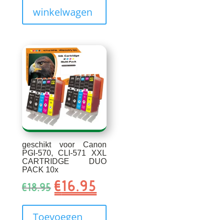
winkelwagen
geschikt voor Canon
PGI-570, CLI-571 XXL
CARTRIDGE DUO
PACK 10x
€
16.95
Oorspronkelijke
Huidige
€
18.95
prijs
prijs
was:
is:
Toevoegen