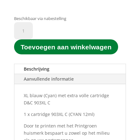
Beschikbaar via nabestelling
D&C
Printgroen®
huismerk
Toevoegen aan winkelwagen
903XL
C
Blauw
(Cyan)
Beschrijving
(12ML)
Aanvullende informatie
aantal
XL blauw (Cyan) met extra volle cartridge
D&C 903XL C
1 x cartridge 903XL C
(CYAN 12ml)
Door te printen met het Printgroen
huismerk bespaart u zowel op het milieu