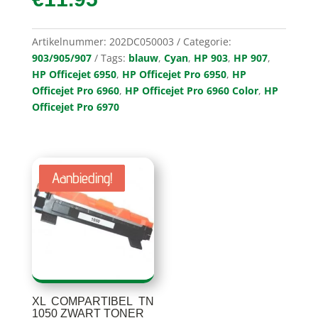
Artikelnummer:
202DC050003
Categorie:
903/905/907
Tags:
blauw
,
Cyan
,
HP 903
,
HP 907
,
HP Officejet 6950
,
HP Officejet Pro 6950
,
HP
Officejet Pro 6960
,
HP Officejet Pro 6960 Color
,
HP
Officejet Pro 6970
Aanbieding!
Aanbieding!
Aanbieding!
XL COMPARTIBEL TN
1050 ZWART TONER