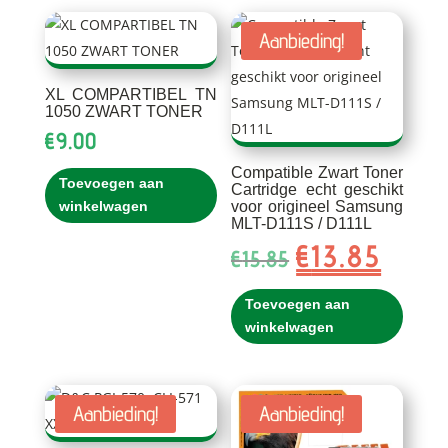
Aanbieding!
XL COMPARTIBEL TN
1050 ZWART TONER
€
9.00
Compatible Zwart Toner
Toevoegen aan
Cartridge echt geschikt
voor origineel Samsung
winkelwagen
MLT-D111S / D111L
€
13.85
Oorspronkelijke
Huidig
€
15.85
prijs
prijs
was:
is:
Toevoegen aan
€15.85.
€13.85.
winkelwagen
Aanbieding!
Aanbieding!