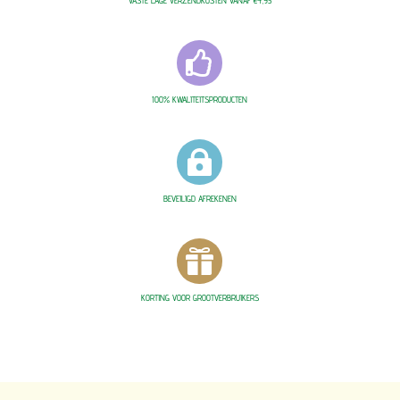
VASTE LAGE VERZENDKOSTEN VANAF €4,95

100% KWALITEITSPRODUCTEN

BEVEILIGD AFREKENEN

KORTING VOOR GROOTVERBRUIKERS