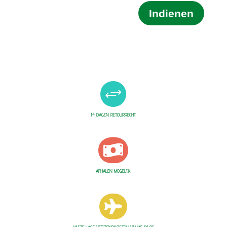
Indienen
+
14 DAGEN RETOURRECHT

AFHALEN MOGELIJK
