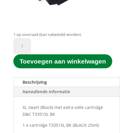
1 op voorraad (kan nabesteld worden)
D&C
Printgroen®
huismerk
Toevoegen aan winkelwagen
T3351XL
BK
Zwart
(Black)
Beschrijving
(25ML)
Aanvullende informatie
aantal
XL zwart (Black) met extra volle cartridge
D&C T3351XL BK
1 x cartridge T3351XL BK
(BLACK 25ml)