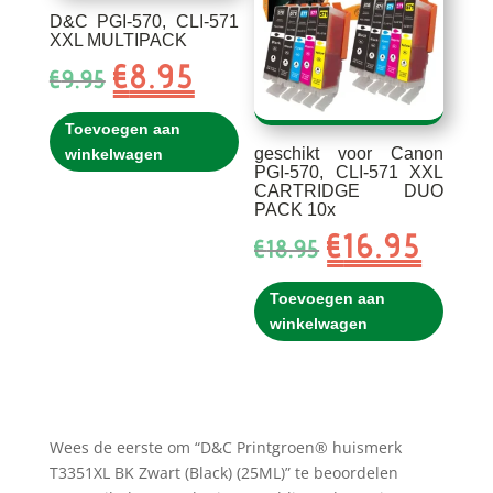
D&C PGI-570, CLI-571
XXL MULTIPACK
€
8.95
Oorspronkelijke
Huidige
€
9.95
prijs
prijs
was:
is:
Toevoegen aan
€9.95.
€8.95.
geschikt voor Canon
winkelwagen
PGI-570, CLI-571 XXL
CARTRIDGE DUO
PACK 10x
€
16.95
Oorspronkelijke
Huidig
€
18.95
prijs
prijs
was:
is:
Toevoegen aan
€18.95.
€16.95.
winkelwagen
Wees de eerste om “D&C Printgroen® huismerk
T3351XL BK Zwart (Black) (25ML)” te beoordelen