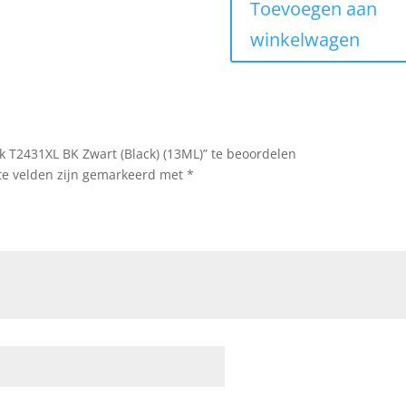
Toevoegen aan
€9.95.
€8.95.
winkelwagen
T2431XL BK Zwart (Black) (13ML)” te beoordelen
te velden zijn gemarkeerd met
*