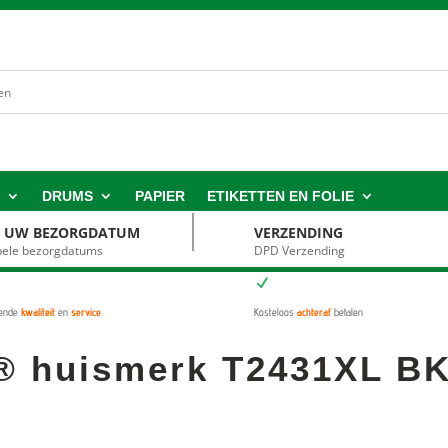
S
DRUMS
PAPIER
ETIKETTEN EN FOLIE
S UW BEZORGDATUM
VERZENDING
ibele bezorgdatums
DPD Verzending
N
kende
kwaliteit
en
service
Kosteloos
achteraf
betalen
® huismerk T2431XL BK