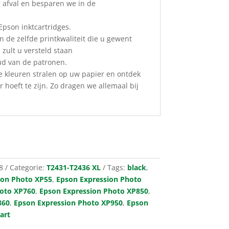
 afval en besparen we in de
 Epson inktcartridges.
 de zelfde printkwaliteit die u gewent
 zult u versteld staan
ud van de patronen.
e kleuren stralen op uw papier en ontdek
 hoeft te zijn. Zo dragen we allemaal bij
8
Categorie:
T2431-T2436 XL
Tags:
black
,
ion Photo XP55
,
Epson Expression Photo
hoto XP760
,
Epson Expression Photo XP850
,
860
,
Epson Expression Photo XP950
,
Epson
art