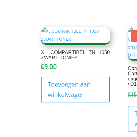
XL COMPARTIBEL TN 1050
ZWART TONER
€
9.00
Co
Car
ori
Toevoegen aan
/ D
winkelwagen
€
15