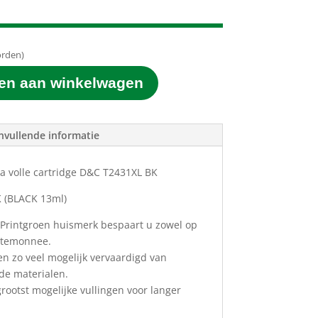
orden)
en aan winkelwagen
nvullende informatie
ra volle cartridge D&C T2431XL BK
K
(BLACK 13ml)
 Printgroen huismerk bespaart u zowel op
ortemonnee.
en zo veel mogelijk vervaardigd van
ede materialen.
ootst mogelijke vullingen voor langer