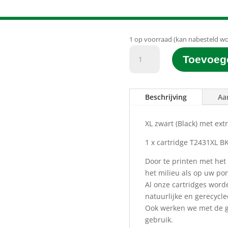
1 op voorraad (kan nabesteld w
D&C
Toevoeg
Printgroen®
huismerk
T2431XL
Beschrijving
Aa
BK
Zwart
(Black)
XL zwart (Black) met ext
(13ML)
1 x cartridge T2431XL B
aantal
Door te printen met het
het milieu als op uw p
Al onze cartridges word
natuurlijke en gerecycl
Ook werken we met de gr
gebruik.