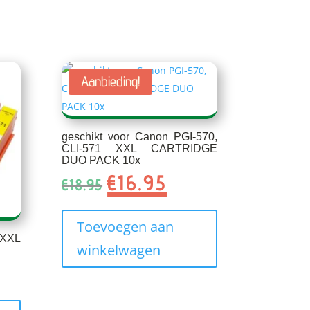
Aanbieding!
geschikt voor Canon PGI-570,
CLI-571 XXL CARTRIDGE
DUO PACK 10x
€
16.95
Oorspronkelijke
Huidige
€
18.95
prijs
prijs
was:
is:
Toevoegen aan
€18.95.
€16.95.
 XXL
winkelwagen
ke
e