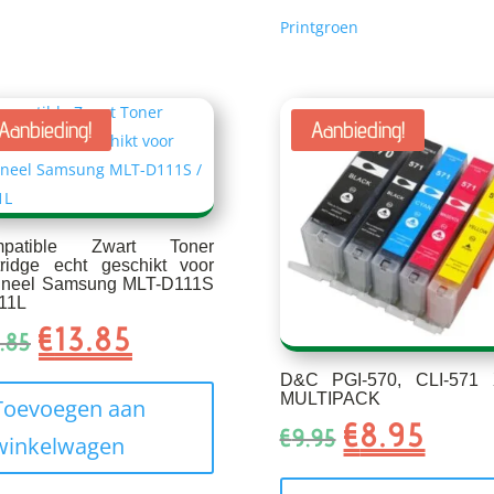
Printgroen
Aanbieding!
Aanbieding!
mpatible Zwart Toner
tridge echt geschikt voor
gineel Samsung MLT-D111S
111L
€
13.85
Oorspronkelijke
Huidige
.85
prijs
prijs
D&C PGI-570, CLI-571
was:
is:
MULTIPACK
Toevoegen aan
€15.85.
€13.85.
€
8.95
Oorspronkelij
Huidig
€
9.95
winkelwagen
prijs
prijs
was:
is: