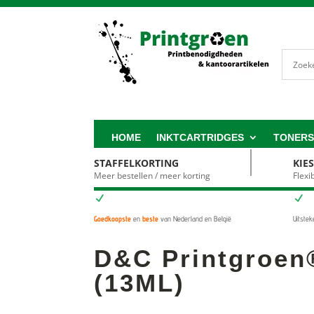
HOME
INKTCARTRIDGES
TONER
STAFFELKORTING
KIE
Meer bestellen / meer korting
Flex
N
N
Goedkoopste
en
beste
van Nederland en België
Uitste
D&C Printgroen
(13ML)