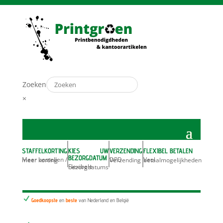
Zoeken
×
STAFFELKORTING
KIES UW
VERZENDING
FLEXIBEL BETALEN
BEZORGDATUM
Meer bestellen / meer korting
DPD Verzending
Veel betaalmogelijkheden
Flexibele bezorgdatums
N
Goedkoopste
en
beste
van Nederland en België