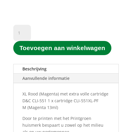
D&C
CLI-
551
Toevoegen aan winkelwagen
XL
Rood
(Magenta)
(13ML)
Beschrijving
aantal
Aanvullende informatie
XL Rood (Magenta) met extra volle cartridge
D&C CLI-551 1 x cartridge CLI-551XL-PF
M
(Magenta 13ml)
Door te printen met het Printgroen
huismerk bespaart u zowel op het milieu
als op uw portemonnee.