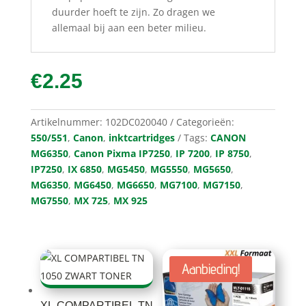
duurder hoeft te zijn. Zo dragen we
allemaal bij aan een beter milieu.
€
2.25
Artikelnummer:
102DC020040
Categorieën:
550/551
,
Canon
,
inktcartridges
Tags:
CANON
MG6350
,
Canon Pixma IP7250
,
IP 7200
,
IP 8750
,
IP7250
,
IX 6850
,
MG5450
,
MG5550
,
MG5650
,
MG6350
,
MG6450
,
MG6650
,
MG7100
,
MG7150
,
MG7550
,
MX 725
,
MX 925
Aanbieding!
XL COMPARTIBEL TN