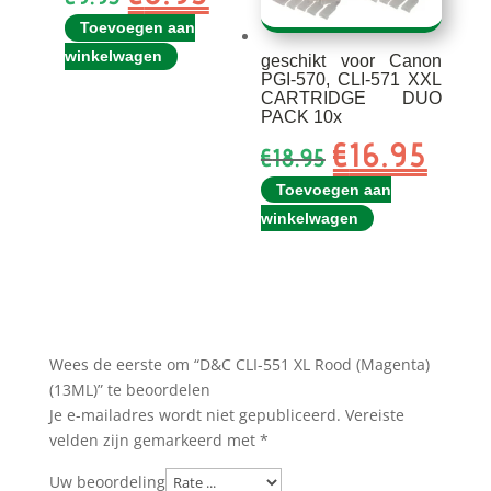
prijs
prijs
Toevoegen aan
was:
is:
winkelwagen
geschikt voor Canon
€9.95.
€8.95.
PGI-570, CLI-571 XXL
CARTRIDGE DUO
PACK 10x
€
16.95
Oorspronkelijk
Huidi
€
18.95
prijs
prijs
Toevoegen aan
was:
is:
winkelwagen
€18.95.
€16.95
Wees de eerste om “D&C CLI-551 XL Rood (Magenta)
(13ML)” te beoordelen
Je e-mailadres wordt niet gepubliceerd.
Vereiste
velden zijn gemarkeerd met
*
Uw beoordeling