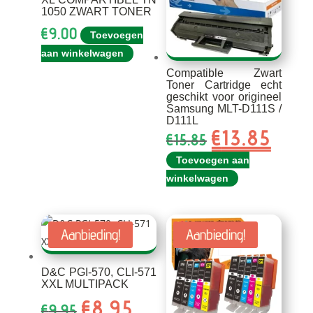
1050 ZWART TONER
€
9.00
Toevoegen
aan winkelwagen
Compatible Zwart
Toner Cartridge echt
geschikt voor origineel
Samsung MLT-D111S /
D111L
€
13.85
Oorspronkelijk
Huidig
€
15.85
prijs
prijs
Toevoegen aan
was:
is:
winkelwagen
€15.85.
€13.85
Aanbieding!
Aanbieding!
D&C PGI-570, CLI-571
XXL MULTIPACK
€
8.95
Oorspronkelijke
Huidige
€
9.95