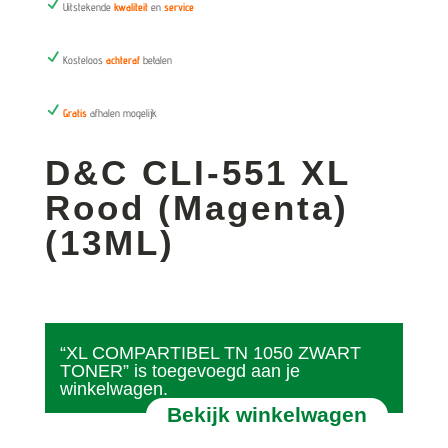
N
Uitstekende
kwaliteit
en
service
N
Kosteloos
achteraf
betalen
N
Gratis
afhalen mogelijk
D&C CLI-551 XL
Rood (Magenta)
(13ML)
“XL COMPARTIBEL TN 1050 ZWART
TONER” is toegevoegd aan je
winkelwagen.
Bekijk winkelwagen