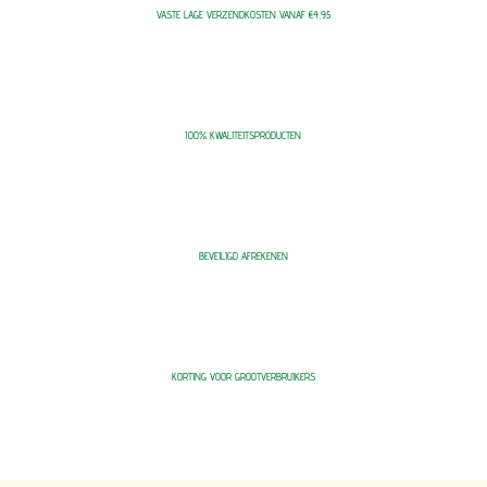
VASTE LAGE VERZENDKOSTEN VANAF €4,95
100% KWALITEITSPRODUCTEN
BEVEILIGD AFREKENEN
KORTING VOOR GROOTVERBRUIKERS