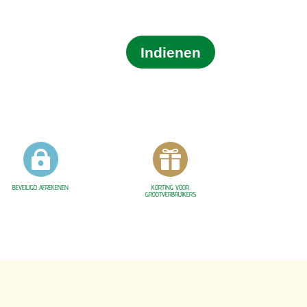
Indienen


BEVEILIGD AFREKENEN
KORTING VOOR
GROOTVERBRUIKERS