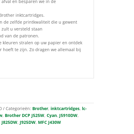
 afval en besparen we in de
Brother inktcartridges.
 de zelfde printkwaliteit die u gewent
 zult u versteld staan
ud van de patronen.
e kleuren stralen op uw papier en ontdek
 hoeft te zijn. Zo dragen we allemaal bij
0
Categorieën:
Brother
,
inktcartridges
,
lc-
w
,
Brother DCP J525W
,
Cyan
,
J5910DW
,
,
J825DW
,
J925DW
,
MFC J430W