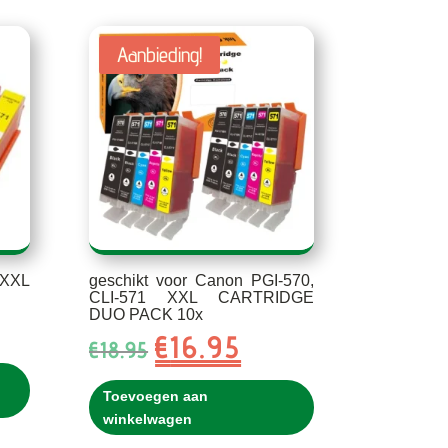
Aanbieding!
 XXL
geschikt voor Canon PGI-570,
CLI-571 XXL CARTRIDGE
DUO PACK 10x
ke
e
€
16.95
Oorspronkelijke
Huidige
€
18.95
prijs
prijs
was:
is:
Toevoegen aan
€18.95.
€16.95.
winkelwagen