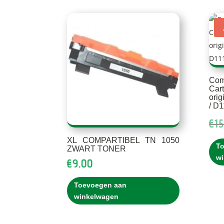
Co
Car
ori
/ D
€
15
XL COMPARTIBEL TN 1050
T
ZWART TONER
w
€
9.00
Toevoegen aan
winkelwagen