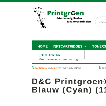
HOME
INKTCARTRIDGES
TONER
STAFFELKORTING
Meer bestellen / meer korting
N
N
Goedkoopste
en
beste
van Nederland en België
Uit
D&C Printgroen
Blauw (Cyan) (1