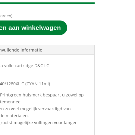
worden)
en aan winkelwagen
nvullende informatie
a volle cartridge D&C LC-
240/1280XL C
(CYAN 11ml)
 Printgroen huismerk bespaart u zowel op
ortemonnee.
en zo veel mogelijk vervaardigd van
ede materialen.
ootst mogelijke vullingen voor langer