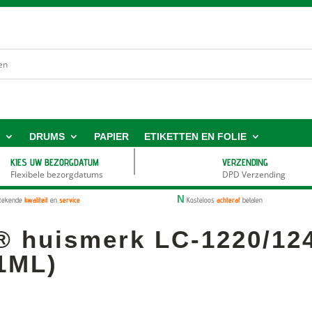
S
DRUMS
PAPIER
ETIKETTEN EN FOLIE
KIES UW BEZORGDATUM
VERZENDING
Flexibele bezorgdatums
DPD Verzending
N
stekende
kwaliteit
en
service
Kosteloos
achteraf
betalen
® huismerk LC-1220/12
1ML)