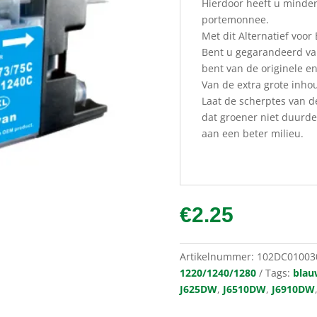
Hierdoor heeft u minder
portemonnee.
Met dit Alternatief voor 
Bent u gegarandeerd van
bent van de originele en
Van de extra grote inho
Laat de scherptes van d
dat groener niet duurder
aan een beter milieu.
€
2.25
Artikelnummer:
102DC01003
1220/1240/1280
Tags:
blau
J625DW
,
J6510DW
,
J6910DW