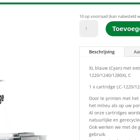
10 op voorraad (kan nabesteld 
D&C
Toevoeg
Printgroen®
huismerk
LC-
Beschrijving
Aa
1220/1240/1280XL
C
Blauw
XL blauw (Cyan) met extr
(Cyan)
1220/1240/1280XL C
(11ML)
1 x cartridge LC-1220/1
aantal
Door te printen met het
het milieu als op uw p
Al onze cartridges word
natuurlijke en gerecycl
Ook werken we met de gr
gebruik.