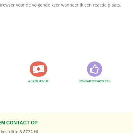
browser voor de volgende keer wanneer ik een reactie plaats.


AFHALEN MOGELIJK
100% KWALITEITSPRODUCTEN
EM CONTACT OP
rkestrjitte 8 8722 HJ