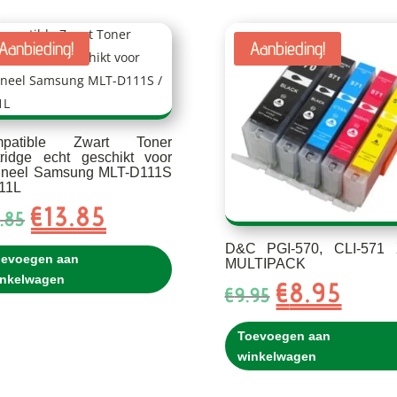
Aanbieding!
Aanbieding!
mpatible Zwart Toner
tridge echt geschikt voor
gineel Samsung MLT-D111S
111L
€
13.85
Oorspronkelijke
Huidige
.85
prijs
prijs
D&C PGI-570, CLI-571
was:
is:
oevoegen aan
MULTIPACK
€15.85.
€13.85.
inkelwagen
€
8.95
Oorspronkelij
Huidig
€
9.95
prijs
prijs
was:
is:
Toevoegen aan
€9.95.
€8.95.
winkelwagen