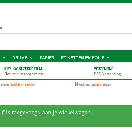
S
DRUMS
PAPIER
ETIKETTEN EN FOLIE
KIES UW BEZORGDATUM
VERZENDING
Flexibele bezorgdatums
DPD Verzending
N
stekende
kwaliteit
en
service
Kosteloos
achteraf
betalen
L)” is toegevoegd aan je winkelwagen.