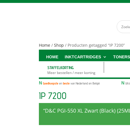
Home
/
Shop
/ Producten getagged “IP 7200”
HOME
INKTCARTRIDGES
TONER
STAFFELKORTING
Meer bestellen / meer korting
N
N
Goedkoopste
en
beste
van Nederland en België
Uit
IP 7200
“D&C PGI-550 XL Zwart (Black) (25M