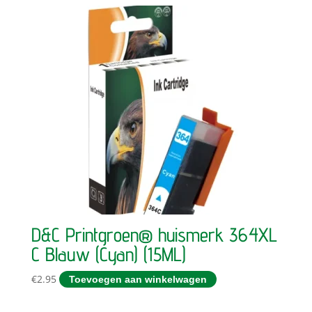
D&C Printgroen® huismerk 364XL
C Blauw (Cyan) (15ML)
€
2.95
Toevoegen aan winkelwagen