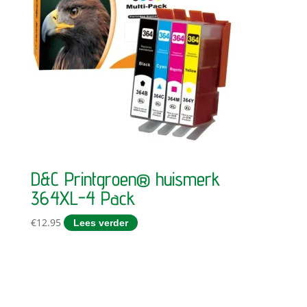
D&C Printgroen® huismerk
364XL-4 Pack
€
12.95
Lees verder