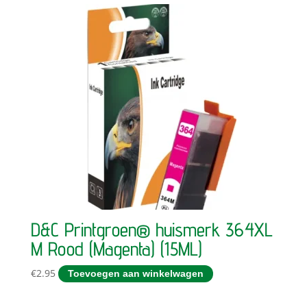
D&C Printgroen® huismerk 364XL
M Rood (Magenta) (15ML)
€
2.95
Toevoegen aan winkelwagen