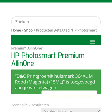
Home
/
Shop
/ Producten getagged “HP Photosmart
Premium AllinOne”
HP Photosmart Premium
AllinOne
“D&C Printgroen® huismerk 364XL M
Rood (Magenta) (15ML)” is toegevoegd
aan je winkelwagen.
Bekijk winkelwagen
Toont alle 7 resultaten