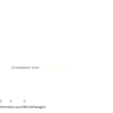
Ontwikkeld door:
RobertPeterson.nl
Home
Account
Winkelwagen