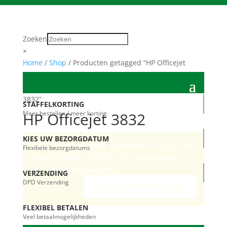
Zoeken
×
Home
/
Shop
/ Producten getagged “HP Officejet
3832”
STAFFELKORTING
Meer bestellen / meer korting
HP Officejet 3832
KIES UW BEZORGDATUM
“D&C Printgroen® huismerk 302XL BK
Flexibele bezorgdatums
Zwart (Black) (20ML)” is toegevoegd
aan je winkelwagen.
VERZENDING
DPD Verzending
Bekijk winkelwagen
FLEXIBEL BETALEN
Veel betaalmogelijkheden