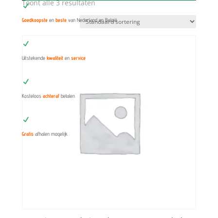
Toont alle 3 resultaten
N
Goedkoopste
en
beste
van Nederland en België
N
Uitstekende
kwaliteit
en
service
N
Kosteloos
achteraf
betalen
N
Gratis
afhalen mogelijk