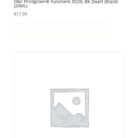
D&C Printgroen® huismerk 302XL BK Zwart (Black)
(20ML)
€
17.95
Toevoegen aan winkelwagen