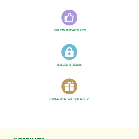

100% KWALITEITSPRODUCTEN

BEVEILIGD AFREKENEN

KORTING VOOR GROOTVERBRUIKERS