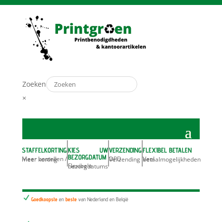
Zoeken
×
STAFFELKORTING
KIES UW
VERZENDING
FLEXIBEL BETALEN
BEZORGDATUM
Meer bestellen / meer korting
DPD Verzending
Veel betaalmogelijkheden
Flexibele bezorgdatums
N
Goedkoopste
en
beste
van Nederland en België