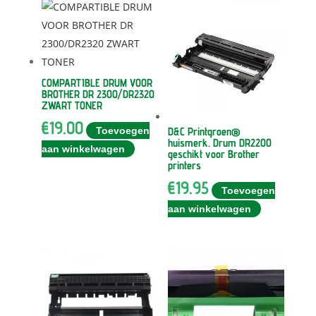
COMPARTIBLE DRUM VOOR
BROTHER DR 2300/DR2320
ZWART TONER
€
19.00
Toevoegen
D&C Printgroen®
huismerk. Drum DR2200
aan winkelwagen
geschikt voor Brother
printers
€
19.95
Toevoegen
aan winkelwagen