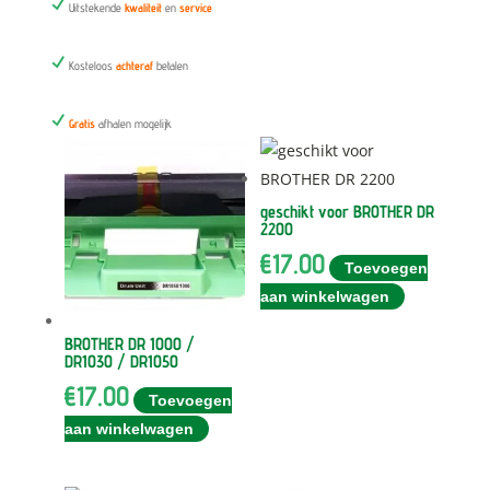
N
Uitstekende
kwaliteit
en
service
N
Kosteloos
achteraf
betalen
N
Gratis
afhalen mogelijk
geschikt voor BROTHER DR
2200
€
17.00
Toevoegen
aan winkelwagen
BROTHER DR 1000 /
DR1030 / DR1050
€
17.00
Toevoegen
aan winkelwagen