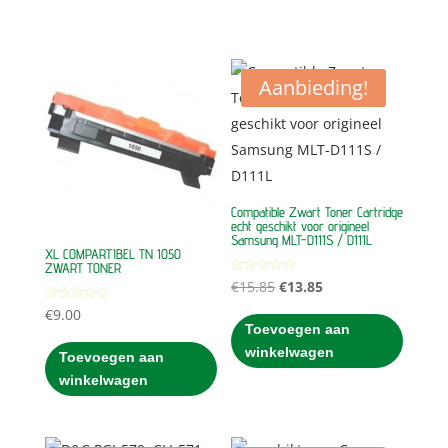
Aanbieding!
Compatible Zwart Toner Cartridge
echt geschikt voor origineel
Samsung MLT-D111S / D111L
XL COMPARTIBEL TN 1050
ZWART TONER
Oorspronkelijke
Huidige
Gewaardeerd
€
15.85
€
13.85
5.00
uit 5
prijs
prijs
Gewaardeerd
€
9.00
5.00
Toevoegen aan
was:
is:
uit 5
winkelwagen
Toevoegen aan
€15.85.
€13.85.
winkelwagen