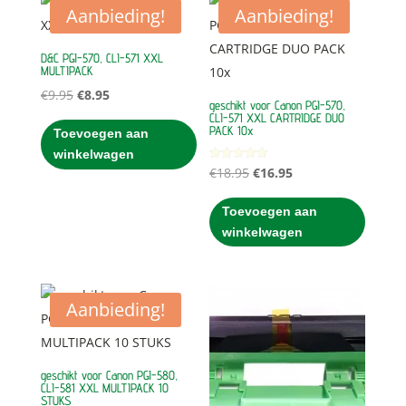
Aanbieding!
Aanbieding!
D&C PGI-570, CLI-571 XXL
MULTIPACK
Oorspronkelijke
Huidige
€
9.95
€
8.95
geschikt voor Canon PGI-570,
prijs
prijs
CLI-571 XXL CARTRIDGE DUO
PACK 10x
Toevoegen aan
was:
is:
winkelwagen
€9.95.
€8.95.
Oorspronkelijke
Huidige
Gewaardeerd
€
18.95
€
16.95
5.00
uit 5
prijs
prijs
Toevoegen aan
was:
is:
winkelwagen
€18.95.
€16.95.
Aanbieding!
geschikt voor Canon PGI-580,
CLI-581 XXL MULTIPACK 10
STUKS