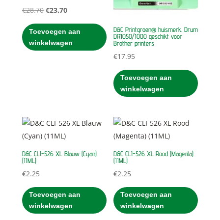
Oorspronkelijke
Huidige
€
28.70
€
23.70
prijs
prijs
D&C Printgroen® huismerk. Drum
Toevoegen aan
was:
is:
DR1050/1000 geschikt voor
winkelwagen
Brother printers
€28.70.
€23.70.
€
17.95
Toevoegen aan
winkelwagen
D&C CLI-526 XL Blauw (Cyan)
D&C CLI-526 XL Rood (Magenta)
(11ML)
(11ML)
€
2.25
€
2.25
Toevoegen aan
Toevoegen aan
winkelwagen
winkelwagen