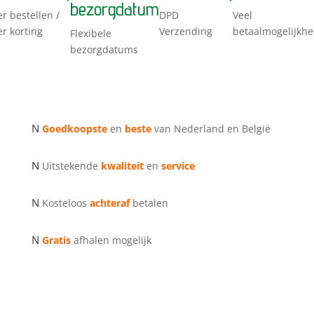
bezorgdatum
r bestellen /
DPD
Veel
r korting
Verzending
betaalmogelijkh
Flexibele
bezorgdatums
N
Goedkoopste
en
beste
van Nederland en België
N
Uitstekende
kwaliteit
en
service
N
Kosteloos
achteraf
betalen
N
Gratis
afhalen mogelijk