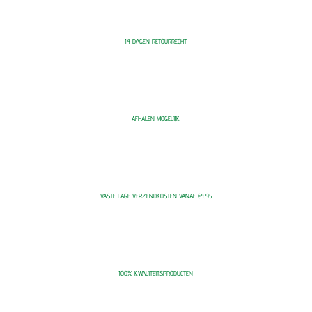
14 DAGEN RETOURRECHT
AFHALEN MOGELIJK
VASTE LAGE VERZENDKOSTEN VANAF €4,95
100% KWALITEITSPRODUCTEN