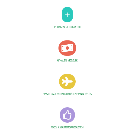
+
14 DAGEN RETOURRECHT

AFHALEN MOGELIJK

VASTE LAGE VERZENDKOSTEN VANAF €4,95

100% KWALITEITSPRODUCTEN