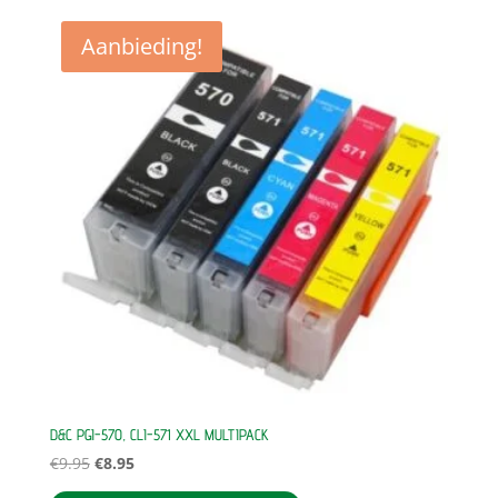
Aanbieding!
D&C PGI-570, CLI-571 XXL MULTIPACK
Oorspronkelijke
Huidige
€
9.95
€
8.95
prijs
prijs