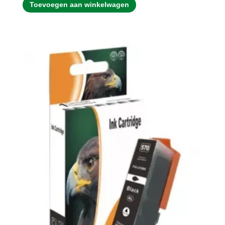
Toevoegen aan winkelwagen
was:
is:
€9.95.
€8.95.